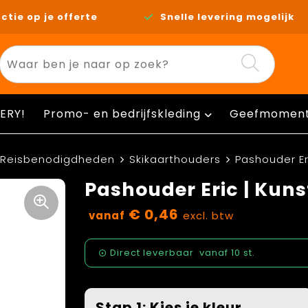
ctie op je offerte
Snelle levering mogelijk
ERY!
Promo- en bedrijfskleding
Geefmomen
Reisbenodigdheden
Skikaarthouders
Pashouder Er
Pashouder Eric | Kuns
€ 0,46
vanaf
excl. btw
Direct leverbaar
vanaf
10 st.
Stap 1: Kies je kleur