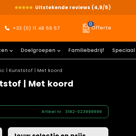
Uitstekende reviews
(4,9/5)
0
Offerte
+32 (0) 11 48 59 57
ten
Doelgroepen
Familiebedrijf
Speciaal
ic | Kunststof | Met koord
tstof | Met koord
Artikel nr.
3182-023999999
Jouw selectie en prijs