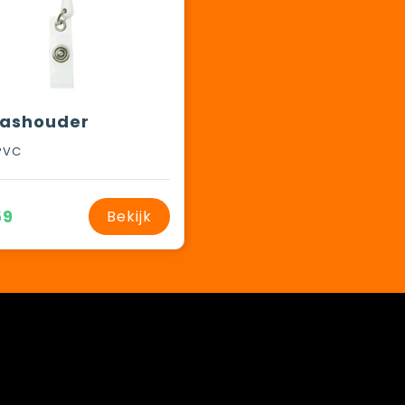
pashouder
PVC
59
Bekijk