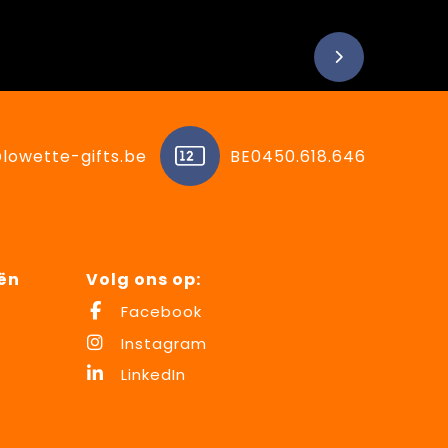
lowette-gifts.be
BE0450.618.646
ën
Volg ons op:
Facebook
Instagram
LinkedIn