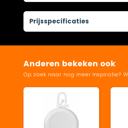
Prijsspecificaties
Anderen bekeken ook
Op zoek naar nog meer inspiratie? Wi