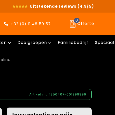
Uitstekende reviews
(4,9/5)
0
Offerte
+32 (0) 11 48 59 57
ten
Doelgroepen
Familiebedrijf
Speciaal
elina
Artikel nr.
1350407-001999999
Jouw selectie en prijs