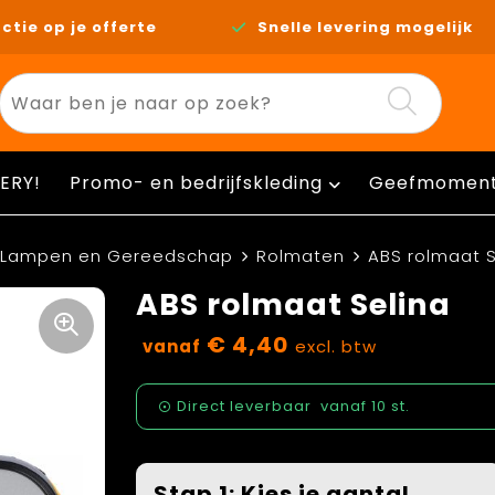
ctie op je offerte
Snelle levering mogelijk
ERY!
Promo- en bedrijfskleding
Geefmomen
Lampen en Gereedschap
Rolmaten
ABS rolmaat S
ABS rolmaat Selina
€ 4,40
vanaf
excl. btw
Direct leverbaar
vanaf
10 st.
Stap 1: Kies je aantal