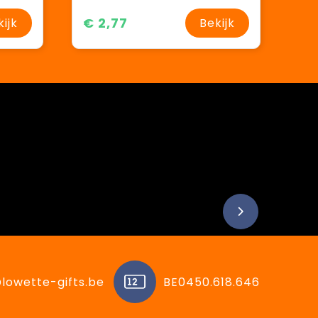
€ 2,77
kijk
Bekijk
lowette-gifts.be
BE0450.618.646