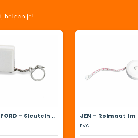
j helpen je!
WATFORD - Sleutelhanger/rolbandmaat 1 m
JEN - Rolmaat 1m
PVC