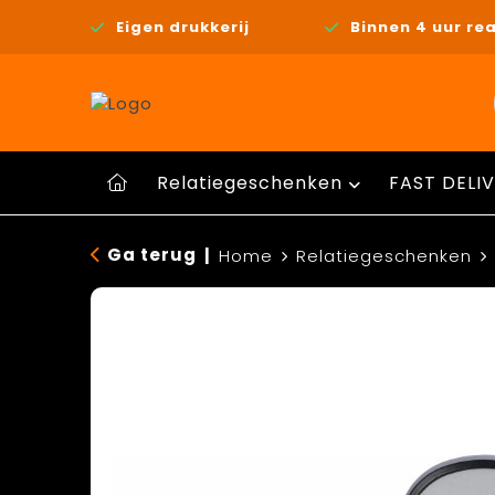
Eigen drukkerij
Binnen 4 uur rea
Relatiegeschenken
FAST DELIV
Ga terug
|
Home
Relatiegeschenken