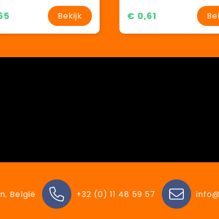
65
€ 0,61
Bekijk
Be
n, België
+32 (0) 11 48 59 57
info@