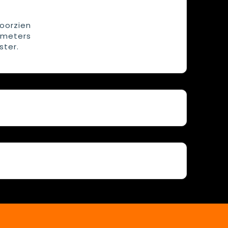
oorzien
imeters
ster.