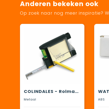
Anderen bekeken ook
Op zoek naar nog meer inspiratie? Wi
COLINDALES - Rolmaat met extra's
Metaal
ABS