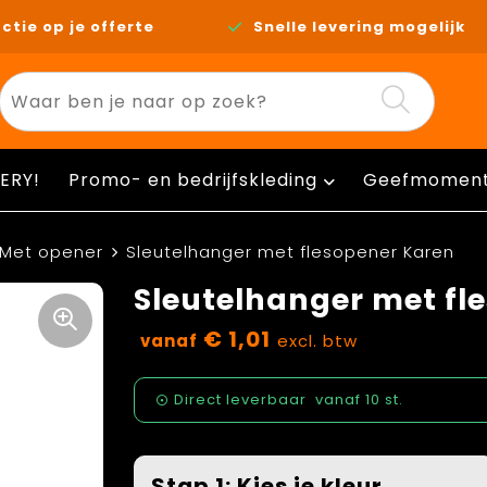
ctie op je offerte
Snelle levering mogelijk
ERY!
Promo- en bedrijfskleding
Geefmomen
Met opener
Sleutelhanger met flesopener Karen
Sleutelhanger met fl
€ 1,01
vanaf
excl. btw
Direct leverbaar
vanaf
10 st.
Stap 1: Kies je kleur