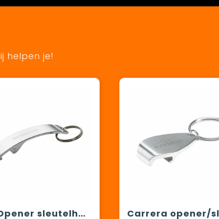
j helpen je!
Alu Opener sleutelhanger