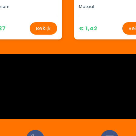
nium
Metaal
37
€ 1,42
Bekijk
Be