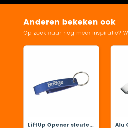
Anderen bekeken ook
Op zoek naar nog meer inspiratie? Wi
LiftUp Opener sleutelhanger