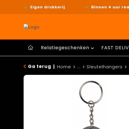
Eigen drukkerij
Binnen 4 uur rea
Relatiegeschenken
FAST DELIV
Ga terug
|
Home
...
Sleutelhangers