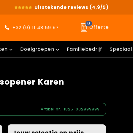
Uitstekende reviews
(4,9/5)
0
Offerte
+32 (0) 11 48 59 57
ten
Doelgroepen
Familiebedrijf
Speciaal
esopener Karen
Artikel nr.
1825-002999999
Jouw selectie en prijs