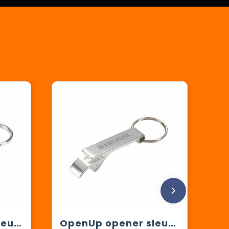
Carrera opener/sleutelhanger
OpenUp opener sleutelhanger