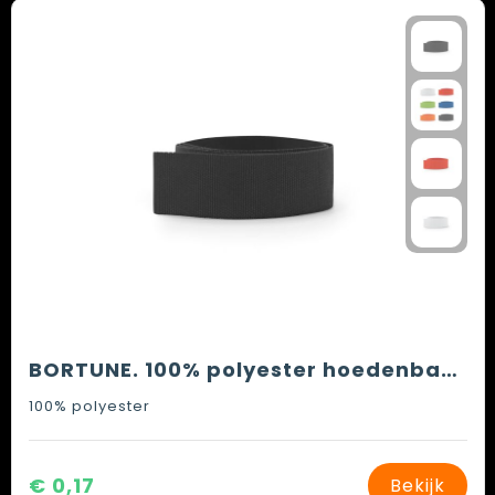
Spellen voor binnen en buiten
Vesten
Themapakketten
Bedrijfskleding
Veiligheid, Auto en Fiets
Waterflesjes
BORTUNE. 100% polyester hoedenband
100% polyester
€ 0,17
Bekijk