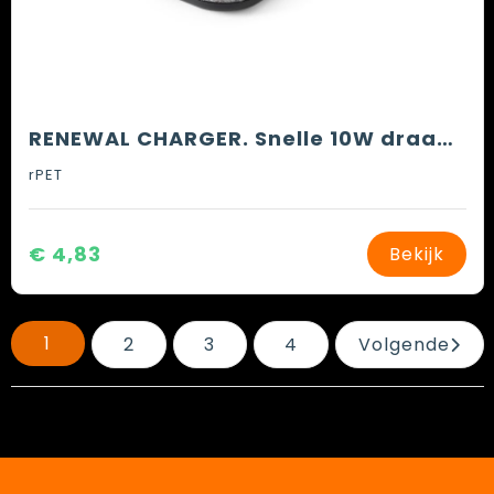
RENEWAL CHARGER. Snelle 10W draadloze oplader in gerecycled PET (100% rPET)
rPET
€ 4,83
Bekijk
1
2
3
4
Volgende