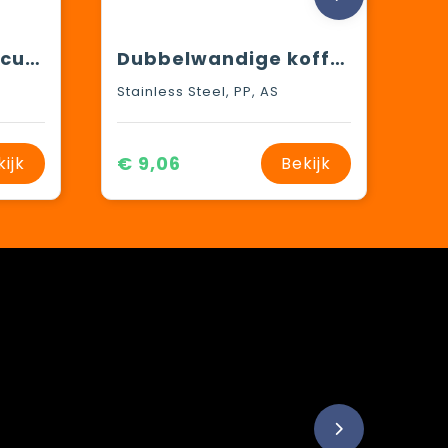
Lagan koperen vacuüm geïsoleerde roestvrijstalen beker van 330 ml met bamboe deksel
Dubbelwandige koffiebeker 400ml
Stainless Steel, PP, AS
€ 9,06
kijk
Bekijk