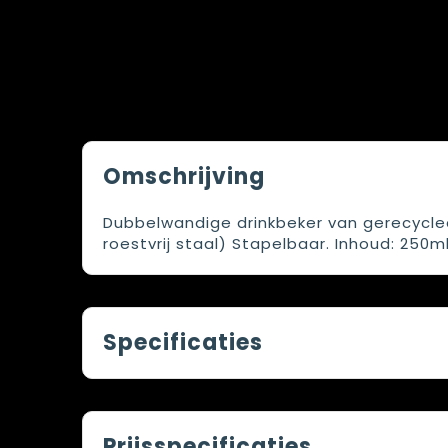
Omschrijving
Dubbelwandige drinkbeker van gerecycled 
roestvrij staal) Stapelbaar. Inhoud: 250ml
Specificaties
Prijsspecificaties