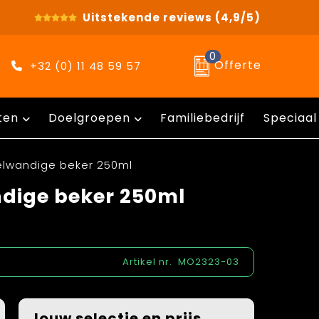
Uitstekende reviews
(4,9/5)
0
Offerte
+32 (0) 11 48 59 57
ten
Doelgroepen
Familiebedrijf
Speciaal
elwandige beker 250ml
dige beker 250ml
Artikel nr.
MO2323-03
Jouw selectie en prijs