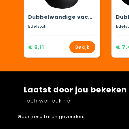
Dubbelwandige vacuüm drinkbeker, 380 ml
Edelstahl
Edels
€ 6,11
€ 7,
Bekijk
Laatst door jou bekeken
Toch wel leuk hé!
Geen resultaten gevonden.