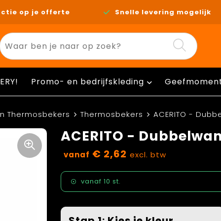
ctie op je offerte
Snelle levering mogelijk
ERY!
Promo- en bedrijfskleding
Geefmomen
en Thermosbekers
Thermosbekers
ACERITO - Dubb
ACERITO - Dubbelwan
€ 2,62
vanaf
excl. btw
vanaf
10 st.
Stap 1: Kies je kleur