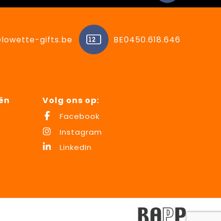
lowette-gifts.be
BE0450.618.646
ën
Volg ons op:
Facebook
Instagram
LinkedIn