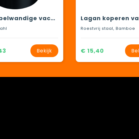
Dubbelwandige vacuüm drinkbeker, 300 ml
tahl
Roestvrij staal, Bamboe
43
€ 15,40
Bekijk
Be