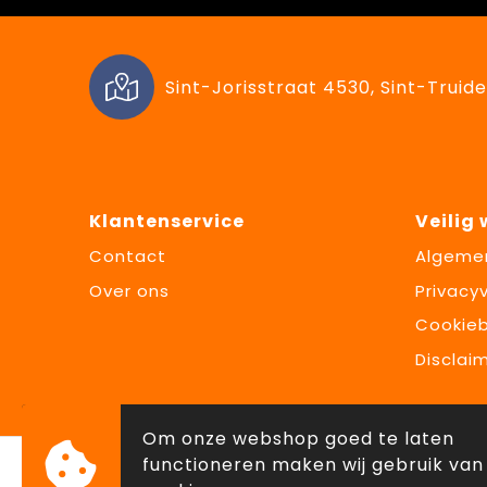
Sint-Jorisstraat 4530, Sint-Truide
Klantenservice
Veilig
Contact
Algeme
Over ons
Privacyv
Cookieb
Disclai
Om onze webshop goed te laten
functioneren maken wij gebruik van