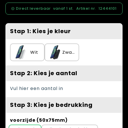
Spellen voor binnen en buiten
Vesten
Direct leverbaar
vanaf
1 st.
Artikel nr.
12444101
Themapakketten
Bedrijfskleding
Veiligheid, Auto en Fiets
Stap 1: Kies je kleur
Waterflesjes
Wit
Zwart
Stap 2: Kies je aantal
Vul hier een aantal in
Stap 3: Kies je bedrukking
voorzijde (50x75mm)