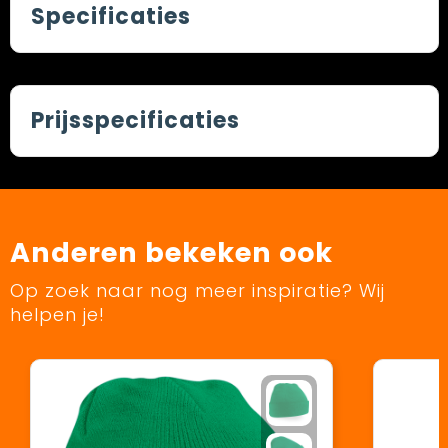
Specificaties
Prijsspecificaties
Anderen bekeken ook
Op zoek naar nog meer inspiratie? Wij
helpen je!