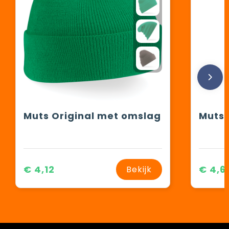
Muts Original met omslag
Muts 
€ 4,12
€ 4,6
Bekijk