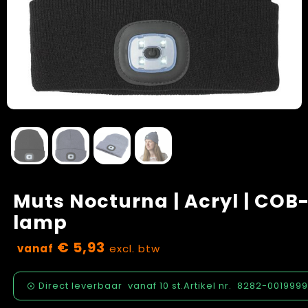
Klokken, horloges en weerstations
Schoenen
Vastgoed
Lampen en Gereedschap
Blazers
Zorg
Levensmiddelen
Peuters en Baby's
Paraplu's
Regenkleding
Persoonlijke verzorging
Kledingaccessoires
Reisbenodigdheden
Handschoenen en Sjaals
Muts Nocturna | Acryl | COB
Schrijfwaren
Caps, Hoeden en Mutsen
lamp
€ 5,93
Sleutelhangers en Lanyards
Ondergoed, Sokken en Nachtkleding
vanaf
excl. btw
Snoepgoed
Sportkleding
Direct leverbaar
vanaf
10 st.
Artikel nr.
8282-001999