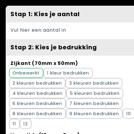
Spellen voor binnen en buiten
Vesten
Stap 1: Kies je aantal
Themapakketten
Bedrijfskleding
Veiligheid, Auto en Fiets
Vul hier een aantal in
Waterflesjes
Stap 2: Kies je bedrukking
Zijkant (70mm x 50mm)
Onbewerkt
1
2
3
4
5
6
7
8
9
10
11
12