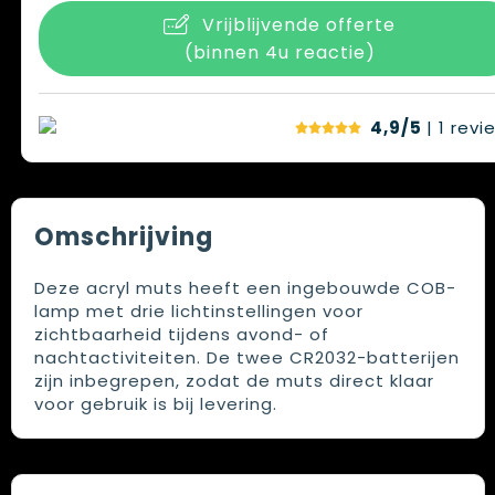
Vrijblijvende offerte
(binnen 4u reactie)
4,9/5
| 1
revi
Omschrijving
Deze acryl muts heeft een ingebouwde COB-
lamp met drie lichtinstellingen voor
zichtbaarheid tijdens avond- of
nachtactiviteiten. De twee CR2032-batterijen
zijn inbegrepen, zodat de muts direct klaar
voor gebruik is bij levering.