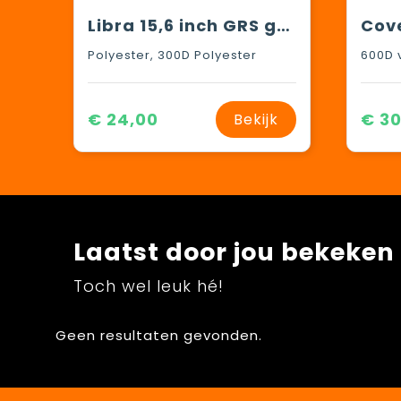
Libra 15,6 inch GRS gerecycled oprolbare laptop rugzak 12L
Polyester, 300D Polyester
€ 24,00
€ 30
Bekijk
Laatst door jou bekeken
Toch wel leuk hé!
Geen resultaten gevonden.