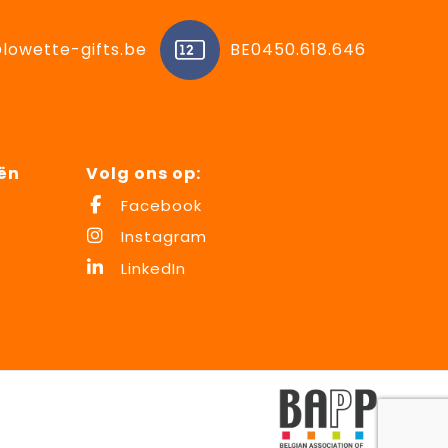
lowette-gifts.be
BE0450.618.646
ën
Volg ons op:
Facebook
Instagram
LinkedIn