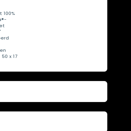
at 100%
a®-
et
"
oerd
den
 50 x 17