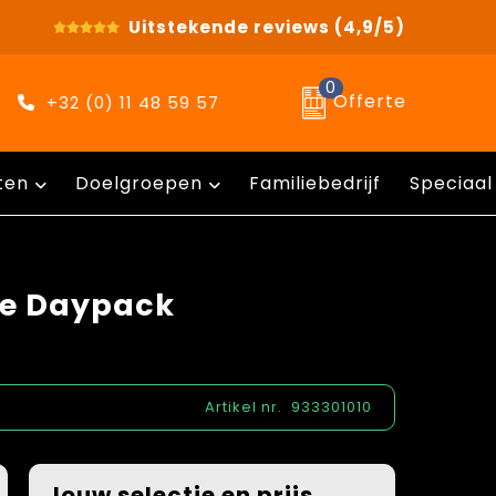
Uitstekende reviews
(4,9/5)
0
Offerte
+32 (0) 11 48 59 57
ten
Doelgroepen
Familiebedrijf
Speciaal
tre Daypack
Artikel nr.
933301010
Jouw selectie en prijs