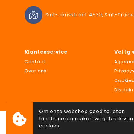
Sint-Jorisstraat 4530, Sint-Truide
Klantenservice
Veilig
Contact
Algeme
Over ons
Privacyv
Cookieb
Disclai
Om onze webshop goed te laten
functioneren maken wij gebruik van
cookies.
© Copyright Lowette Gifts 2026