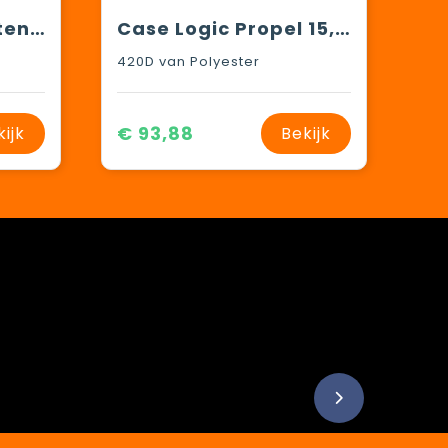
Resi 15" waterbestendige laptoprugzak 23L
Case Logic Propel 15,6" laptop rugzak 20L
420D van Polyester
€ 93,88
kijk
Bekijk