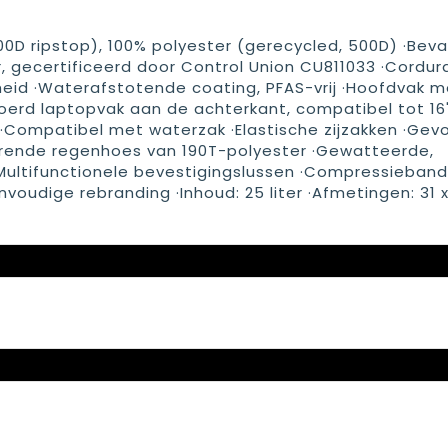
00D ripstop), 100% polyester (gerecycled, 500D) ·Bev
, gecertificeerd door Control Union CU811033 ·Cordur
eid ·Waterafstotende coating, PFAS-vrij ·Hoofdvak m
evoerd laptopvak aan de achterkant, compatibel tot 16
 ·Compatibel met waterzak ·Elastische zijzakken ·Gev
rende regenhoes van 190T-polyester ·Gewatteerde,
ultifunctionele bevestigingslussen ·Compressieban
oudige rebranding ·Inhoud: 25 liter ·Afmetingen: 31 x