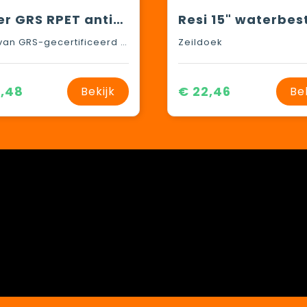
Cover GRS RPET antidiefstalrugzak 18L
600D van GRS-gecertificeerd gerecycled polyester
Zeildoek
,48
€ 22,46
Bekijk
Be