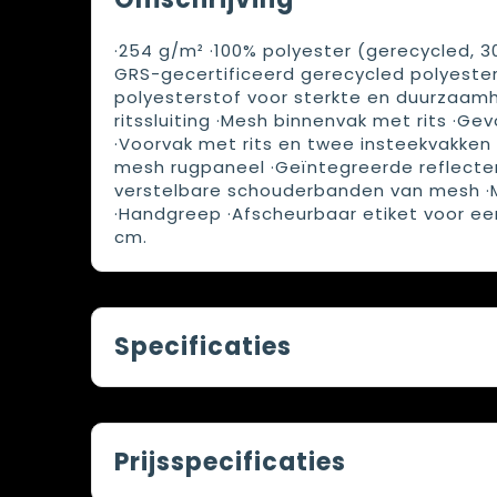
·254 g/m² ·100% polyester (gerecycled, 3
GRS-gecertificeerd gerecycled polyester
polyesterstof voor sterkte en duurzaamh
ritssluiting ·Mesh binnenvak met rits ·G
·Voorvak met rits en twee insteekvakken
mesh rugpaneel ·Geïntegreerde reflecte
verstelbare schouderbanden van mesh ·M
·Handgreep ·Afscheurbaar etiket voor eenv
cm.
Specificaties
Prijsspecificaties