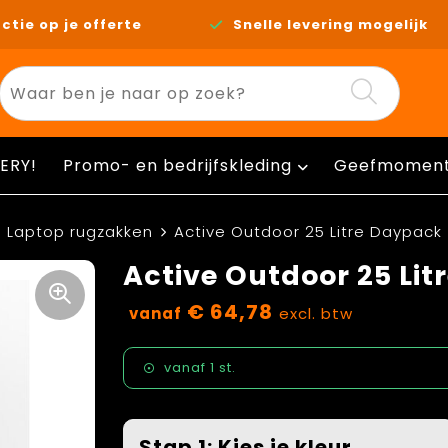
ctie op je offerte
Snelle levering mogelijk
ERY!
Promo- en bedrijfskleding
Geefmomen
Laptop rugzakken
Active Outdoor 25 Litre Daypack
Active Outdoor 25 Li
€ 64,78
vanaf
excl. btw
vanaf
1 st.
Stap 1: Kies je kleur