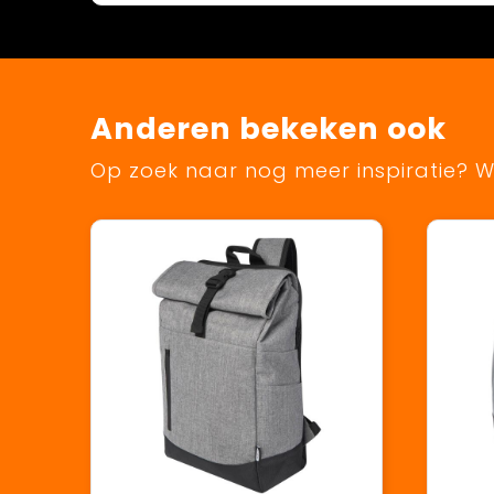
Anderen bekeken ook
Op zoek naar nog meer inspiratie? Wi