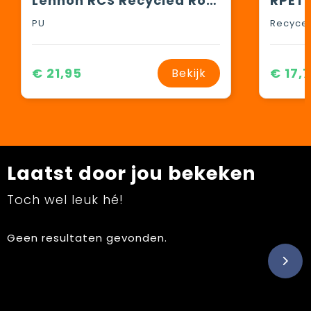
Lennon RCS Recycled Roll-Top Backpack rugzak
PU
Recycel
€ 21,95
€ 17,
Bekijk
Laatst door jou bekeken
Toch wel leuk hé!
Geen resultaten gevonden.