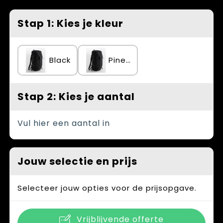
Spellen voor binnen en buiten
Vesten
Stap 1: Kies je kleur
Themapakketten
Bedrijfskleding
Veiligheid, Auto en Fiets
Black
Pine Green
Waterflesjes
Stap 2: Kies je aantal
Vul hier een aantal in
Jouw selectie en prijs
Selecteer jouw opties voor de prijsopgave.
Vrijblijvende offerte