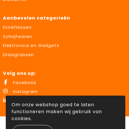
Aanbevolen categorieën
Drinkflessen
Schrijfwaren
Elektronica en Gadgets
Draagtassen
Volg ons op:
Facebook
Instagram
LinkedIn
Om onze webshop goed te laten
functioneren maken wij gebruik van
cookies.
© Copyright Lowette Gifts 2026