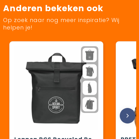
Anderen bekeken ook
Op zoek naar nog meer inspiratie? Wij
helpen je!