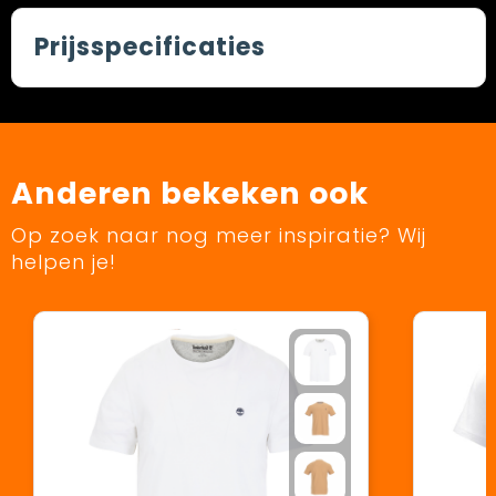
Prijsspecificaties
Anderen bekeken ook
Op zoek naar nog meer inspiratie? Wij
helpen je!