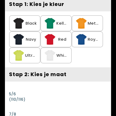
Spellen voor binnen en buiten
Vesten
Stap 1: Kies je kleur
Themapakketten
Bedrijfskleding
Black
Kelly Green
Meta Orange
Veiligheid, Auto en Fiets
Waterflesjes
Navy
Red
Royal Blue
Ultra Yellow
White
Stap 2: Kies je maat
5/6
(110/116)
7/8