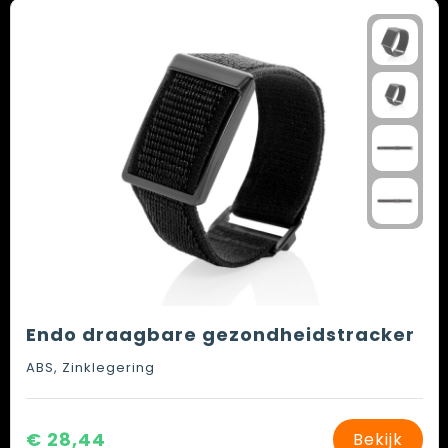
Spellen voor binnen en buiten
Vesten
Themapakketten
Bedrijfskleding
Veiligheid, Auto en Fiets
Waterflesjes
Endo draagbare gezondheidstracker
ABS, Zinklegering
€ 28,44
Bekijk