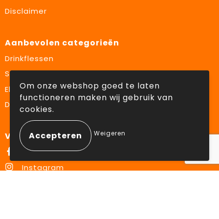
Disclaimer
Aanbevolen categorieën
Drinkflessen
Schrijfwaren
Om onze webshop goed te laten
Elektronica en Gadgets
functioneren maken wij gebruik van
Draagtassen
cookies.
Weigeren
Volg ons op:
Facebook
Instagram
LinkedIn
© Copyright Lowette Gifts 2026