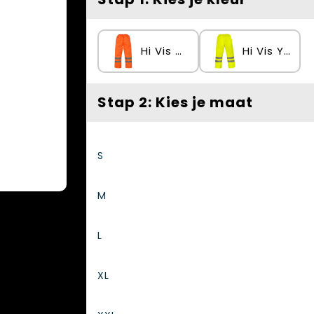
Hi Vis Orange
Hi Vis Yellow
Stap 2: Kies je maat
S
M
L
XL