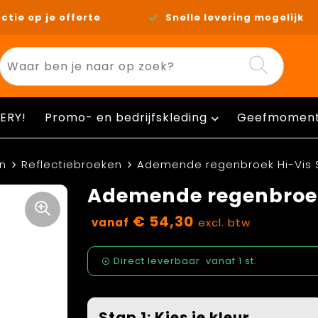
ctie op je offerte
Snelle levering mogelijk
ERY!
Promo- en bedrijfskleding
Geefmomen
n
Reflectiebroeken
Ademende regenbroek Hi-Vis S
Ademende regenbroek 
€ 54,30
vanaf
excl. btw
Direct leverbaar
vanaf
1 st.
Stap 1: Kies je kleur