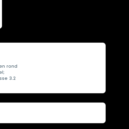
en rond
l;
sse 3.2