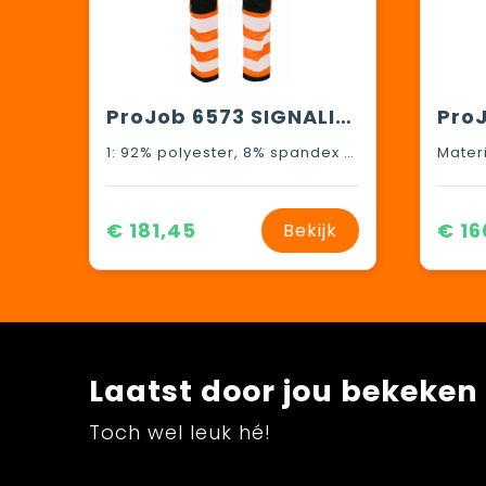
ProJob 6573 SIGNALISATIESTRETCHBROEK MET KNIEZAKKEN EN SPIJKERZAKKEN EN ISO 20471 KLASSE 2
1: 92% polyester, 8% spandex Materiaal 2: 80% polyester, 20% katoen Materiaal 3: 65% polyester, 35% katoen Materiaal 4: 89% polyamide, 11% spandex Reinforcements: 100% polyamide, Cordura®
€ 181,45
€ 16
Bekijk
Laatst door jou bekeken
Toch wel leuk hé!