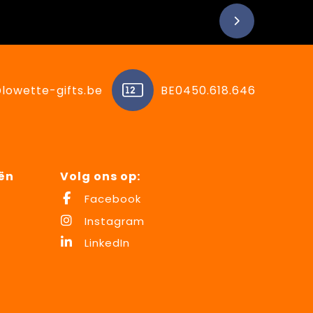
lowette-gifts.be
BE0450.618.646
ën
Volg ons op:
Facebook
Instagram
LinkedIn