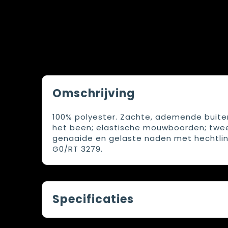
Omschrijving
100% polyester. Zachte, ademende buite
het been; elastische mouwboorden; twee
genaaide en gelaste naden met hechtlint
G0/RT 3279.
Specificaties