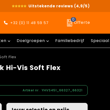
Uitstekende reviews
(4,9/5)
0
Offerte
+32 (0) 11 48 59 57
ten
Doelgroepen
Familiebedrijf
Speciaal
oft Flex
Hi-Vis Soft Flex
Artikel nr.
YHVS451_66327_66321
Jouw selectie en prijs