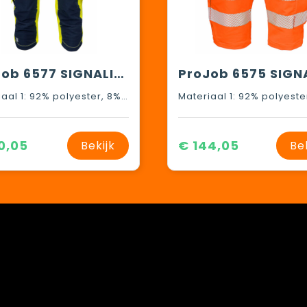
ProJob 6577 SIGNALISATIE PIRATENBROEK EN ISO 20471 KLASSE 2/1
Materiaal 1: 92% polyester, 8% spandex Materiaal 2: 80% polyester, 20% katoen Materiaal 3: 100% polyamide Reinforcements: 100% polyamide, Cordura®
0,05
€ 144,05
Bekijk
Be