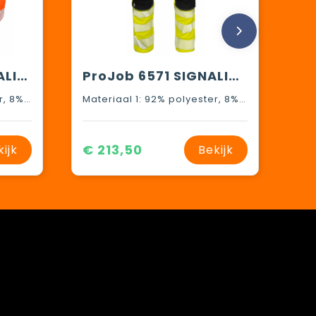
ProJob 6575 SIGNALISATIE STRETCHSHORT MET SPIJKERZAKKEN EN ISO 20471 KLASSE 2/1
ProJob 6571 SIGNALISATIESTRETCHBROEK MET KNIEZAKKEN EN SPIJKERZAKKEN EN ISO 20471 KLASSE 2
Materiaal 1: 92% polyester, 8% spandex Materiaal 2: 80% polyester, 20% katoen Materiaal 3: 100% polyamide Reinforcements: 100% polyamide, Cordura®
Materiaal 1: 92% polyester, 8% spandex Materiaal 2: 70% polyamide, 18% Kevlar, 12% elastane
€ 213,50
kijk
Bekijk