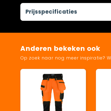
Prijsspecificaties
Anderen bekeken ook
Op zoek naar nog meer inspiratie? Wi