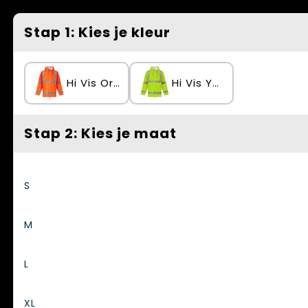
Spellen voor binnen en buiten
Vesten
Stap 1: Kies je kleur
Themapakketten
Bedrijfskleding
Veiligheid, Auto en Fiets
Hi Vis Orange
Hi Vis Yellow
Waterflesjes
Stap 2: Kies je maat
S
M
L
XL