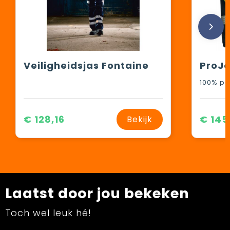
Veiligheidsjas Fontaine
100% po
€ 128,16
€ 145
Bekijk
Laatst door jou bekeken
Toch wel leuk hé!