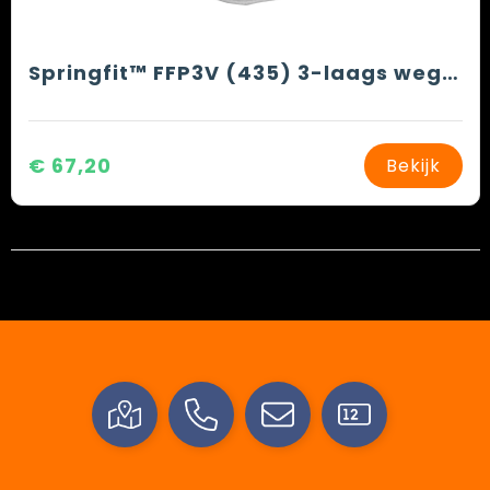
Springfit™ FFP3V (435) 3-laags wegwerpmasker met Typhoon ventiel
€ 67,20
Bekijk