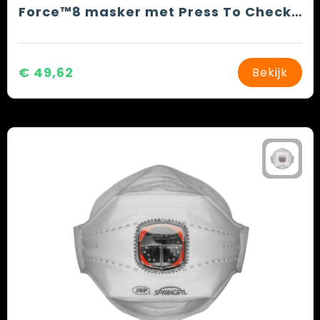
Force™8 masker met Press To Check™ P3-filters
€ 49,62
Bekijk