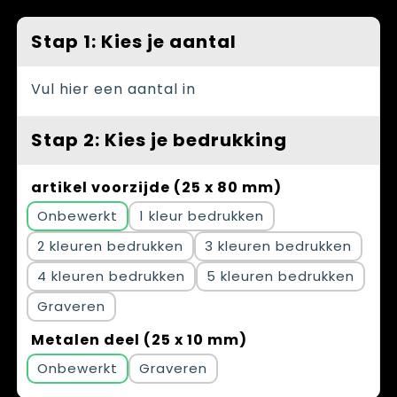
Spellen voor binnen en buiten
Vesten
Stap 1: Kies je aantal
Themapakketten
Bedrijfskleding
Veiligheid, Auto en Fiets
Vul hier een aantal in
Waterflesjes
Stap 2: Kies je bedrukking
artikel voorzijde (25 x 80 mm)
Onbewerkt
1
2
3
4
5
Graveren
Metalen deel (25 x 10 mm)
Onbewerkt
Graveren