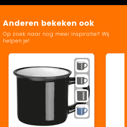
Anderen bekeken ook
Op zoek naar nog meer inspiratie? Wij
helpen je!