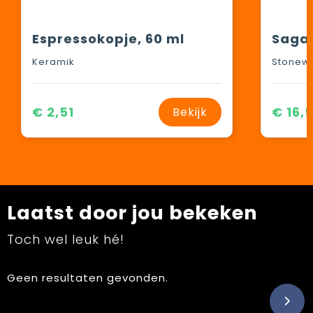
Espressokopje, 60 ml
Keramik
Stonew
€ 2,51
€ 16,
Bekijk
Laatst door jou bekeken
Toch wel leuk hé!
Geen resultaten gevonden.