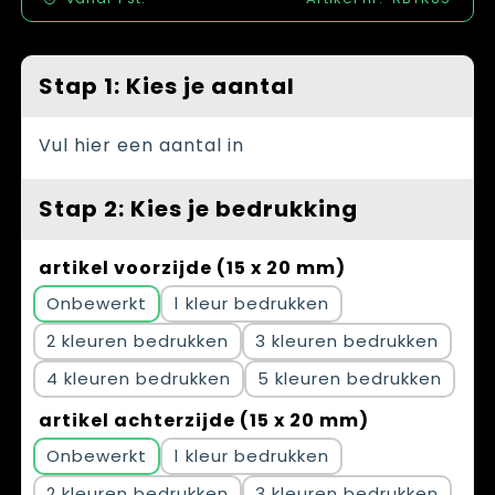
Spellen voor binnen en buiten
Vesten
Themapakketten
Bedrijfskleding
Stap 1: Kies je aantal
Veiligheid, Auto en Fiets
Vul hier een aantal in
Waterflesjes
Stap 2: Kies je bedrukking
artikel voorzijde (15 x 20 mm)
Onbewerkt
1
2
3
4
5
artikel achterzijde (15 x 20 mm)
Onbewerkt
1
2
3