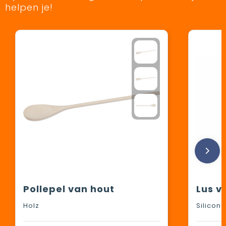
helpen je!
Pollepel van hout
Lus v
Holz
Silicone