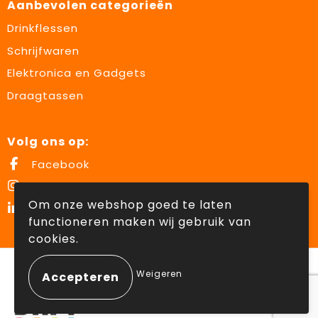
Aanbevolen categorieën
Drinkflessen
Schrijfwaren
Elektronica en Gadgets
Draagtassen
Volg ons op:
Facebook
Instagram
Om onze webshop goed te laten
LinkedIn
functioneren maken wij gebruik van
cookies.
© Copyright Lowette Gifts 2026
Weigeren