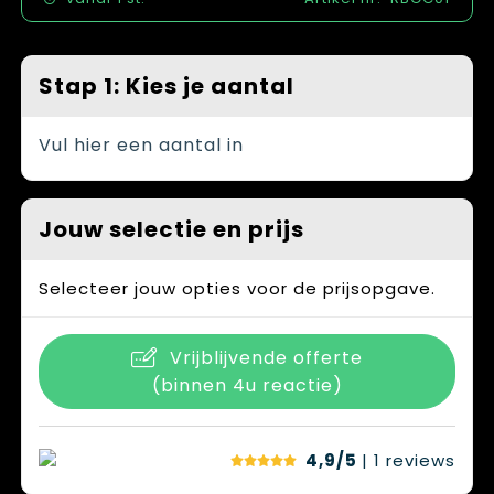
Spellen voor binnen en buiten
Vesten
Themapakketten
Bedrijfskleding
Stap 1: Kies je aantal
Veiligheid, Auto en Fiets
Vul hier een aantal in
Waterflesjes
Jouw selectie en prijs
Selecteer jouw opties voor de prijsopgave.
Vrijblijvende offerte
(binnen 4u reactie)
4,9/5
| 1
reviews