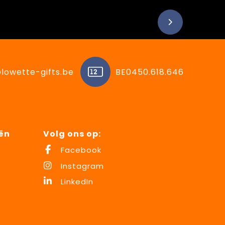
lowette-gifts.be
BE0450.618.646
ën
Volg ons op:
Facebook
Instagram
LinkedIn