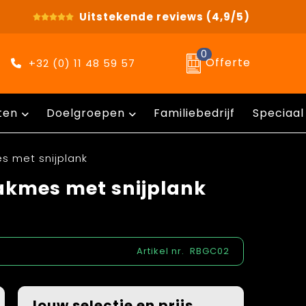
Uitstekende reviews
(4,9/5)
0
Offerte
+32 (0) 11 48 59 57
ten
Doelgroepen
Familiebedrijf
Speciaal
 met snijplank
kmes met snijplank
Artikel nr.
RBGC02
Jouw selectie en prijs