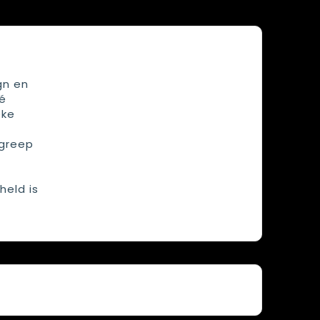
gn en
é
eke
dgreep
held is