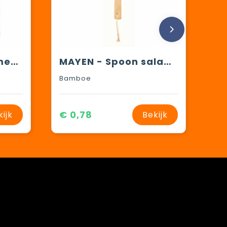
VEGGIE - Katoen mesh voedselzak
MAYEN - Spoon salad bamboo
Bamboe
€ 0,78
kijk
Bekijk