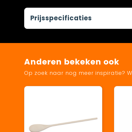
Prijsspecificaties
Anderen bekeken ook
Op zoek naar nog meer inspiratie? Wi