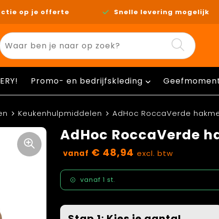
ctie op je offerte
Snelle levering mogelijk
ERY!
Promo- en bedrijfskleding
Geefmomen
en
Keukenhulpmiddelen
AdHoc RoccaVerde hakmes
AdHoc RoccaVerde ha
€ 48,94
vanaf
excl. btw
vanaf
1 st.
Stap 1: Kies je aantal