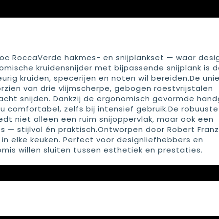
oc RoccaVerde hakmes- en snijplankset — waar desi
mische kruidensnijder met bijpassende snijplank is d
rig kruiden, specerijen en noten wil bereiden.De uni
ien van drie vlijmscherpe, gebogen roestvrijstalen
 zacht snijden. Dankzij de ergonomisch gevormde han
u comfortabel, zelfs bij intensief gebruik.De robuuste
edt niet alleen een ruim snijoppervlak, maar ook een
 — stijlvol én praktisch.Ontworpen door Robert Franz
in elke keuken. Perfect voor designliefhebbers en
s willen sluiten tussen esthetiek en prestaties.