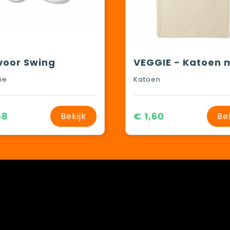
voor Swing
ne
Katoen
58
€ 1,60
Bekijk
Be