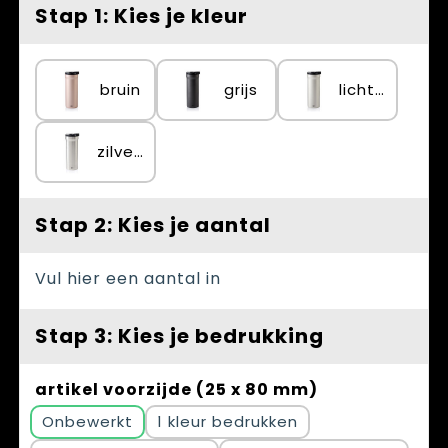
Spellen voor binnen en buiten
Vesten
Stap 1: Kies je kleur
Themapakketten
Bedrijfskleding
bruin
grijs
lichtgrijs
Veiligheid, Auto en Fiets
Waterflesjes
zilvergrijs
Stap 2: Kies je aantal
Vul hier een aantal in
Stap 3: Kies je bedrukking
artikel voorzijde (25 x 80 mm)
Onbewerkt
1