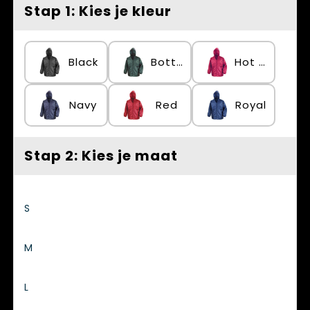
Spellen voor binnen en buiten
Vesten
Stap 1: Kies je kleur
Themapakketten
Bedrijfskleding
Black
Bottle Green
Hot Pink
Veiligheid, Auto en Fiets
Waterflesjes
Navy
Red
Royal
Stap 2: Kies je maat
S
M
L