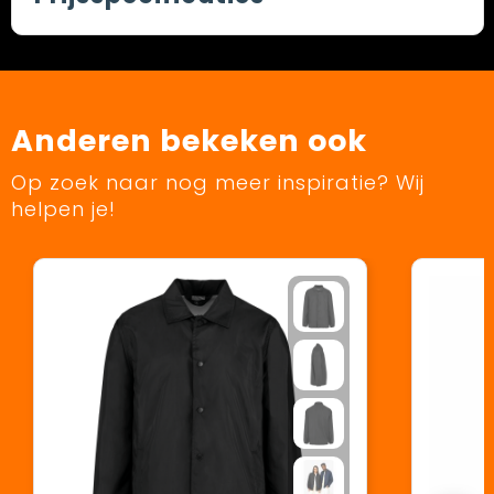
Anderen bekeken ook
Op zoek naar nog meer inspiratie? Wij
helpen je!