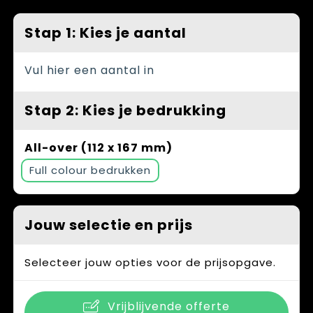
Spellen voor binnen en buiten
Vesten
Stap 1: Kies je aantal
Themapakketten
Bedrijfskleding
Veiligheid, Auto en Fiets
Vul hier een aantal in
Waterflesjes
Stap 2: Kies je bedrukking
All-over (112 x 167 mm)
Full colour
Jouw selectie en prijs
Selecteer jouw opties voor de prijsopgave.
Vrijblijvende offerte