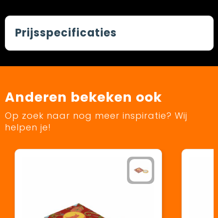
Prijsspecificaties
Anderen bekeken ook
Op zoek naar nog meer inspiratie? Wij
helpen je!