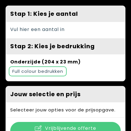
Spellen voor binnen en buiten
Vesten
Stap 1: Kies je aantal
Themapakketten
Bedrijfskleding
Veiligheid, Auto en Fiets
Vul hier een aantal in
Waterflesjes
Stap 2: Kies je bedrukking
Onderzijde (204 x 23 mm)
Full colour
Jouw selectie en prijs
Selecteer jouw opties voor de prijsopgave.
Vrijblijvende offerte