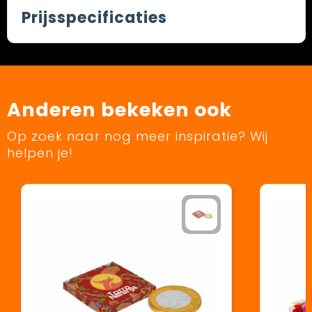
Prijsspecificaties
Anderen bekeken ook
Op zoek naar nog meer inspiratie? Wij
helpen je!