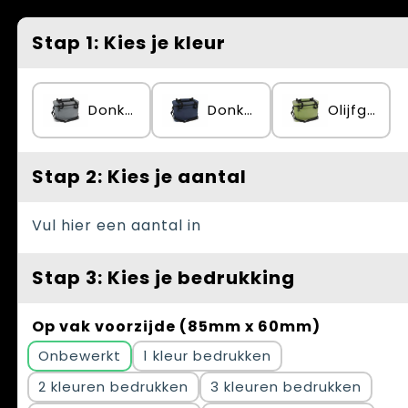
Spellen voor binnen en buiten
Vesten
Stap 1: Kies je kleur
Themapakketten
Bedrijfskleding
Veiligheid, Auto en Fiets
Donker Grijs
Donkerblauw
Olijfgroen
Waterflesjes
Stap 2: Kies je aantal
Vul hier een aantal in
Stap 3: Kies je bedrukking
Op vak voorzijde (85mm x 60mm)
Onbewerkt
1
2
3