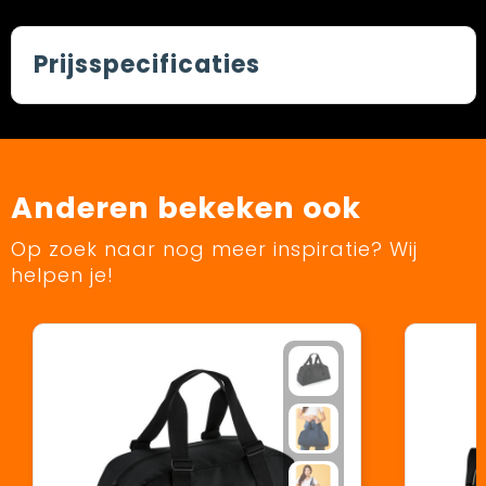
Prijsspecificaties
Anderen bekeken ook
Op zoek naar nog meer inspiratie? Wij
helpen je!