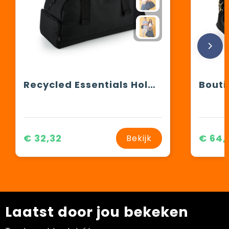
Recycled Essentials Holdall
Bout
€ 32,32
€ 64,
Bekijk
Laatst door jou bekeken