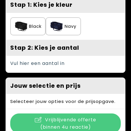
Spellen voor binnen en buiten
Vesten
Stap 1: Kies je kleur
Themapakketten
Bedrijfskleding
Black
Navy
Veiligheid, Auto en Fiets
Waterflesjes
Stap 2: Kies je aantal
Vul hier een aantal in
Jouw selectie en prijs
Selecteer jouw opties voor de prijsopgave.
Vrijblijvende offerte
(binnen 4u reactie)