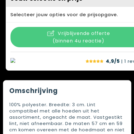
Selecteer jouw opties voor de prijsopgave.
Vrijblijvende offerte
(binnen 4u reactie)
4,9/5
| 1
re
Omschrijving
100% polyester. Breedte: 3 cm. Lint
compatibel met alle hoeden uit het
assortiment, ongeacht de maat. Vastgestikt
lint, niet afneembaar. De maten 57 cm en 59
cm komen overeen met de hoedmaat en niet