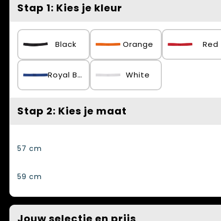
Spellen voor binnen en buiten
Vesten
Stap 1: Kies je kleur
Themapakketten
Bedrijfskleding
Black
Orange
Red
Veiligheid, Auto en Fiets
Waterflesjes
Royal Blue
White
Stap 2: Kies je maat
57 cm
59 cm
Jouw selectie en prijs