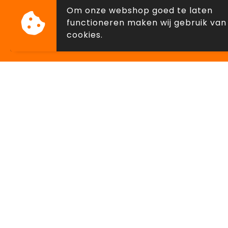
Om onze webshop goed te laten
Sint-Jorisstraat 4530, Sint-Truide
functioneren maken wij gebruik van
cookies.
Klantenservice
Veilig
Contact
Algeme
Over ons
Privacyv
Cookieb
Disclai
© Copyright Lowette Gifts 2026