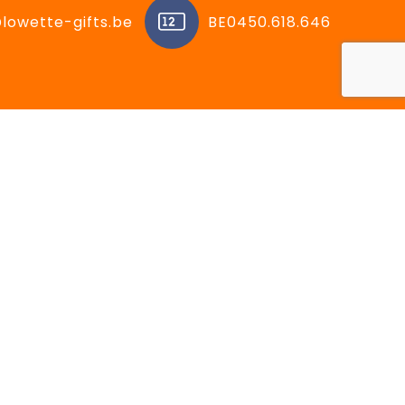
lowette-gifts.be
BE0450.618.646
ën
Volg ons op:
Facebook
Instagram
LinkedIn