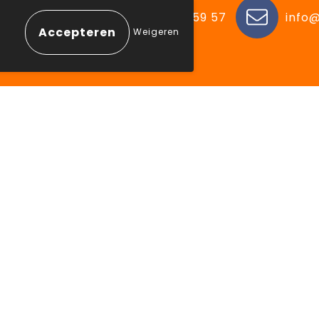
n, België
+32 (0) 11 48 59 57
info@
Weigeren
 winkelen
Aanbevolen categorie
ne voorwaarden
Drinkflessen
erklaring
Schrijfwaren
eleid
Elektronica en Gadgets
mer
Draagtassen