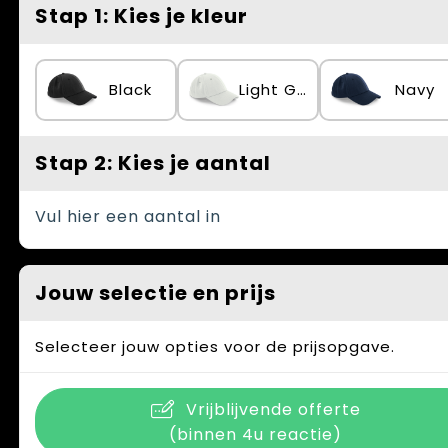
Spellen voor binnen en buiten
Vesten
Stap 1: Kies je kleur
Themapakketten
Bedrijfskleding
Black
Light Grey
Navy
Veiligheid, Auto en Fiets
Waterflesjes
Stap 2: Kies je aantal
Vul hier een aantal in
Jouw selectie en prijs
Selecteer jouw opties voor de prijsopgave.
Vrijblijvende offerte
(binnen 4u reactie)