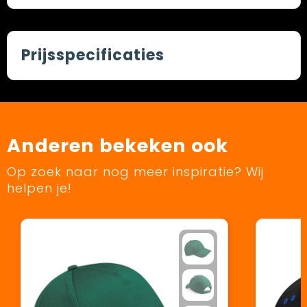
Prijsspecificaties
Anderen bekeken ook
Op zoek naar nog meer inspiratie? Wij
helpen je!