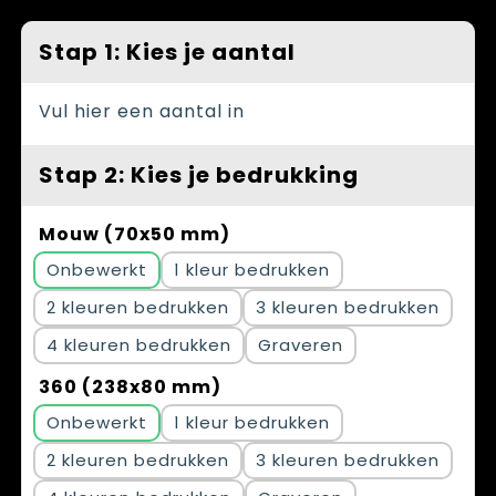
Spellen voor binnen en buiten
Vesten
Stap 1: Kies je aantal
Themapakketten
Bedrijfskleding
Veiligheid, Auto en Fiets
Vul hier een aantal in
Waterflesjes
Stap 2: Kies je bedrukking
Mouw (70x50 mm)
Onbewerkt
1
2
3
4
Graveren
360 (238x80 mm)
Onbewerkt
1
2
3