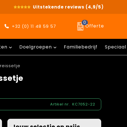
Uitstekende reviews
(4,9/5)
0
Offerte
+32 (0) 11 48 59 57
ten
Doelgroepen
Familiebedrijf
Speciaal
reissetje
ssetje
Artikel nr.
KC7052-22
Jouw selectie en prijs