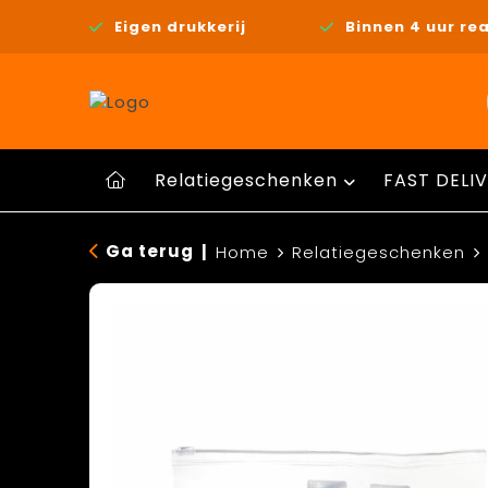
Eigen drukkerij
Binnen 4 uur rea
Relatiegeschenken
FAST DELIV
Ga terug
|
Home
Relatiegeschenken