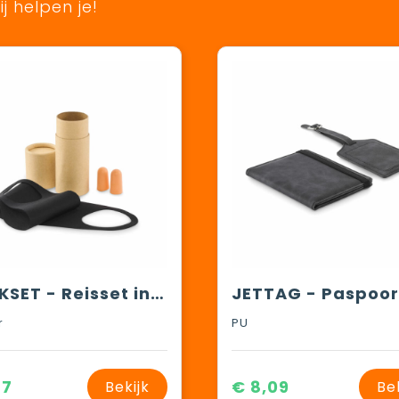
j helpen je!
MASKSET - Reisset in kartonnen koker
r
PU
67
€ 8,09
Bekijk
Be