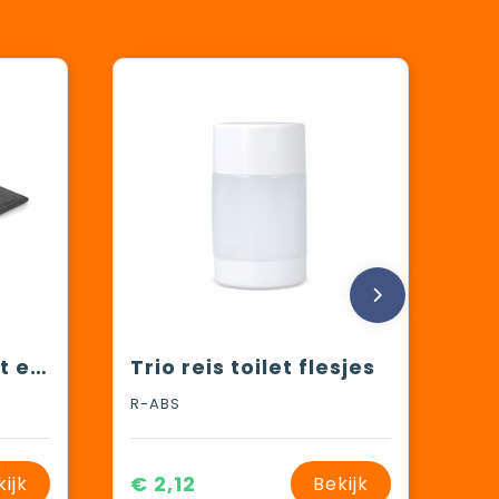
JETTAG - Paspoort en bagagelabel set
Trio reis toilet flesjes
R-ABS
€ 2,12
kijk
Bekijk