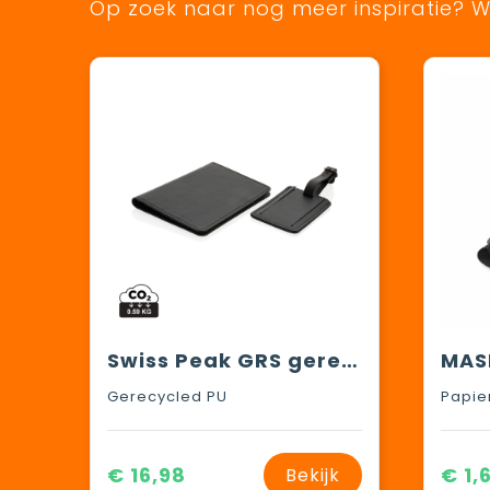
Op zoek naar nog meer inspiratie? Wi
Swiss Peak GRS gerecycled PU reiscadeauset
Gerecycled PU
Papie
€ 16,98
€ 1,
Bekijk