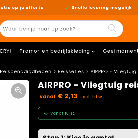
ctie op je offerte
Snelle levering mogelijk
ERY!
Promo- en bedrijfskleding
Geefmomen
Reisbenodigdheden
Reissetjes
AIRPRO - Vliegtuig 
AIRPRO - Vliegtuig rei
€ 2,13
vanaf
excl. btw
vanaf
10 st.
Stap 1: Kies je aantal