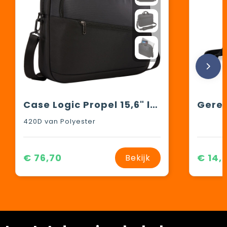
Case Logic Propel 15,6" laptoptas
Gerec
420D van Polyester
€ 76,70
€ 14,
Bekijk