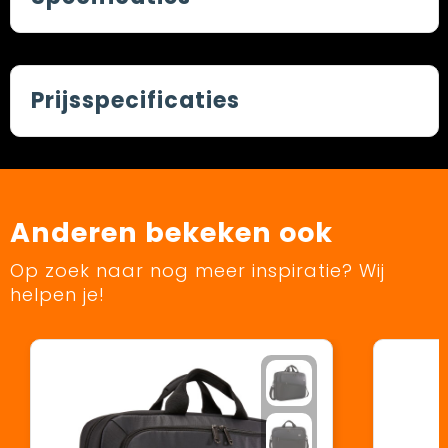
Prijsspecificaties
Anderen bekeken ook
Op zoek naar nog meer inspiratie? Wij
helpen je!