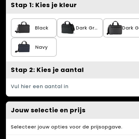
Spellen voor binnen en buiten
Vesten
Stap 1: Kies je kleur
Themapakketten
Bedrijfskleding
Black
Dark Grey
Veiligheid, Auto en Fiets
Waterflesjes
Navy
Stap 2: Kies je aantal
Vul hier een aantal in
Jouw selectie en prijs
Selecteer jouw opties voor de prijsopgave.