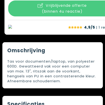
Vrijblijvende offerte
(binnen 4u reactie)
4,9/5
| 1
r
Omschrijving
Tas voor documenten/laptop, van polyester
600D. Gewatteerd vak voor een computer
van max. 13", ritszak aan de voorkant,
hengsels van PU in een contrasterende kleur.
Afneembare schouderriem.
Specificaties