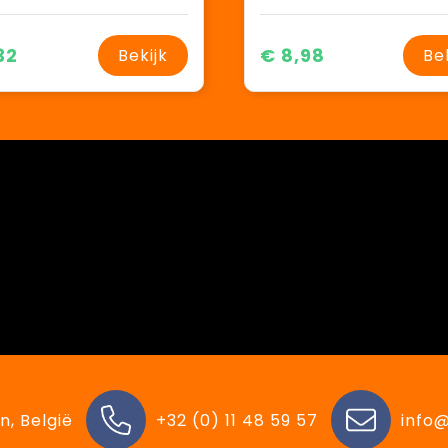
32
€ 8,98
Bekijk
Be
n, België
+32 (0) 11 48 59 57
info@