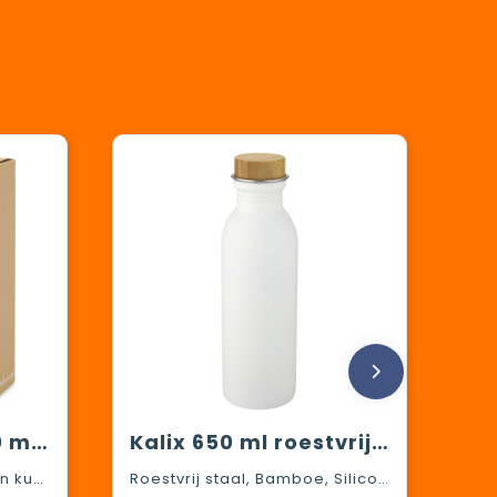
Tidan fles van 600 ml in borosilicaatglas met siliconen grip
Kalix 650 ml roestvrijstalen drinkfles
Borosilicaatglas, Siliconen kunststof
Roestvrij staal, Bamboe, Siliconen kunststof