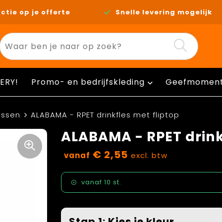
ctie op je offerte
Snelle levering mogelijk
ERY!
Promo- en bedrijfskleding
Geefmomen
essen
ALABAMA - RPET drinkfles met fliptop
ALABAMA - RPET drink
€ 2,55
vanaf
excl. btw
vanaf
10 st.
Stap 1: Kies je kleur