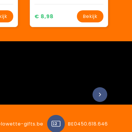
€ 8,98
kijk
Bekijk
lowette-gifts.be
BE0450.618.646