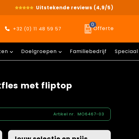
Uitstekende reviews
(4,9/5)
0
Offerte
+32 (0) 11 48 59 57
ten
Doelgroepen
Familiebedrijf
Speciaal
fles met fliptop
Artikel nr.
MO6467-03
Jouw selectie en prijs