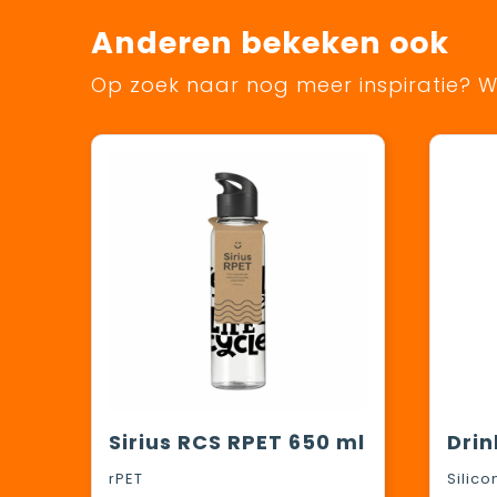
Anderen bekeken ook
Op zoek naar nog meer inspiratie? Wi
Sirius RCS RPET 650 ml
rPET
Silic