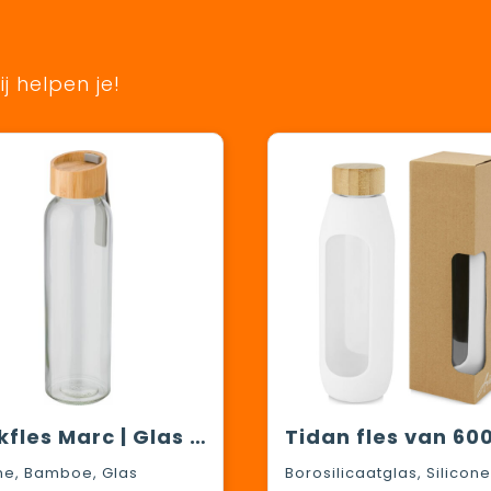
j helpen je!
Drinkfles Marc | Glas | 500 ml
one, Bamboe, Glas