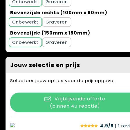
Onbewerkt
Graveren
Bovenzijde rechts (100mm x 50mm)
Onbewerkt
Graveren
Bovenzijde (150mm x 150mm)
Onbewerkt
Graveren
Jouw selectie en prijs
Selecteer jouw opties voor de prijsopgave.
Vrijblijvende offerte
(binnen 4u reactie)
4,9/5
| 1
rev