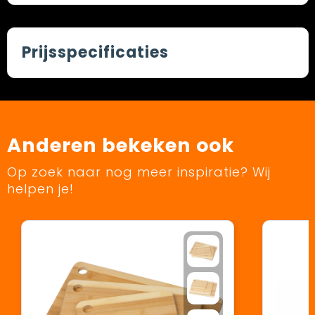
Prijsspecificaties
Anderen bekeken ook
Op zoek naar nog meer inspiratie? Wij
helpen je!