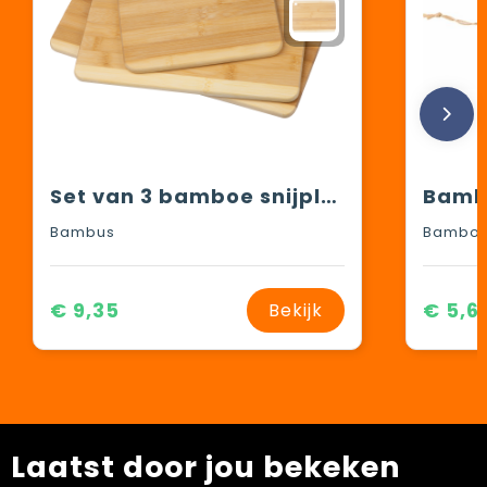
Set van 3 bamboe snijplankjes
Bambo
Bambus
Bambo
€ 9,35
€ 5,6
Bekijk
Laatst door jou bekeken