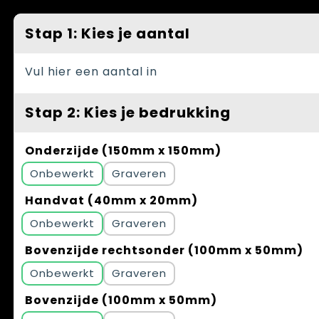
Spellen voor binnen en buiten
Vesten
Stap 1: Kies je aantal
Themapakketten
Bedrijfskleding
Veiligheid, Auto en Fiets
Vul hier een aantal in
Waterflesjes
Stap 2: Kies je bedrukking
Onderzijde (150mm x 150mm)
Onbewerkt
Graveren
Handvat (40mm x 20mm)
Onbewerkt
Graveren
Bovenzijde rechtsonder (100mm x 50mm)
Onbewerkt
Graveren
Bovenzijde (100mm x 50mm)