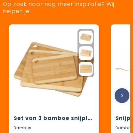
Op zoek naar nog meer inspiratie? Wij
helpen je!
Set van 3 bamboe snijplankjes
Bambus
Bambo