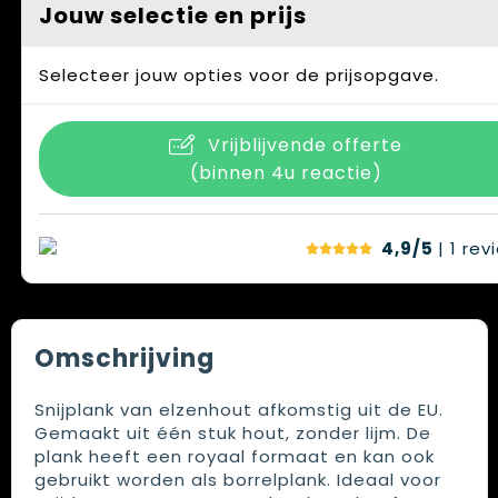
Jouw selectie en prijs
Selecteer jouw opties voor de prijsopgave.
Vrijblijvende offerte
(binnen 4u reactie)
4,9/5
| 1
rev
Omschrijving
Snijplank van elzenhout afkomstig uit de EU.
Gemaakt uit één stuk hout, zonder lijm. De
plank heeft een royaal formaat en kan ook
gebruikt worden als borrelplank. Ideaal voor