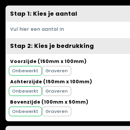
Spellen voor binnen en buiten
Vesten
Stap 1: Kies je aantal
Themapakketten
Bedrijfskleding
Veiligheid, Auto en Fiets
Vul hier een aantal in
Waterflesjes
Stap 2: Kies je bedrukking
Voorzijde (150mm x 100mm)
Onbewerkt
Graveren
Achterzijde (150mm x 100mm)
Onbewerkt
Graveren
Bovenzijde (100mm x 50mm)
Onbewerkt
Graveren