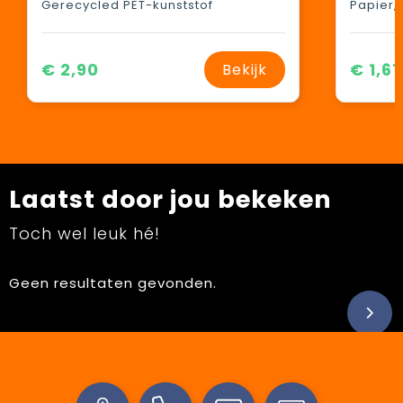
Gerecycled PET-kunststof
Papier, 
€ 2,90
€ 1,61
Bekijk
Laatst door jou bekeken
Toch wel leuk hé!
Geen resultaten gevonden.