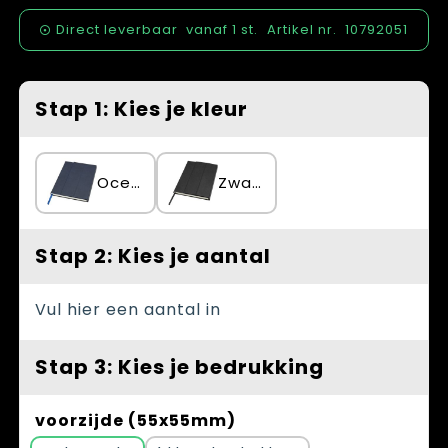
Spellen voor binnen en buiten
Vesten
Direct leverbaar
vanaf
1 st.
Artikel nr.
10792051
Themapakketten
Bedrijfskleding
Veiligheid, Auto en Fiets
Stap 1: Kies je kleur
Waterflesjes
Oceaanblauw
Zwart
Stap 2: Kies je aantal
Vul hier een aantal in
Stap 3: Kies je bedrukking
voorzijde (55x55mm)