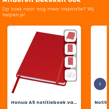
Op zoek naar nog meer inspiratie? Wij
helpen je!
Honua A5 notitieboek van gerecycled papier met gerecyclede PET cover