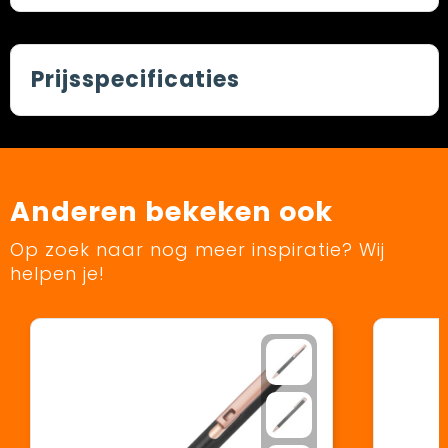
Prijsspecificaties
Anderen bekeken ook
Op zoek naar nog meer inspiratie? Wij
helpen je!