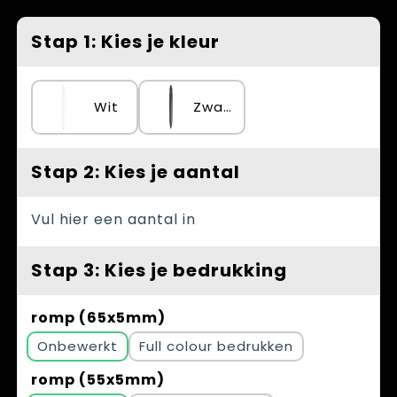
Spellen voor binnen en buiten
Vesten
Stap 1: Kies je kleur
Themapakketten
Bedrijfskleding
Veiligheid, Auto en Fiets
Wit
Zwart
Waterflesjes
Stap 2: Kies je aantal
Vul hier een aantal in
Stap 3: Kies je bedrukking
romp (65x5mm)
Onbewerkt
Full colour
romp (55x5mm)