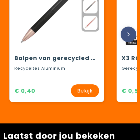
Balpen van gerecycled aluminium
Recyceltes Aluminium
Gerecyc
€ 0,40
€ 0,5
Bekijk
Laatst door jou bekeken