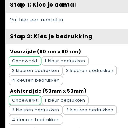
Spellen voor binnen en buiten
Vesten
Stap 1: Kies je aantal
Themapakketten
Bedrijfskleding
Vul hier een aantal in
Veiligheid, Auto en Fiets
Stap 2: Kies je bedrukking
Waterflesjes
Voorzijde (50mm x 50mm)
Onbewerkt
1
2
3
4
Achterzijde (50mm x 50mm)
Onbewerkt
1
2
3
4