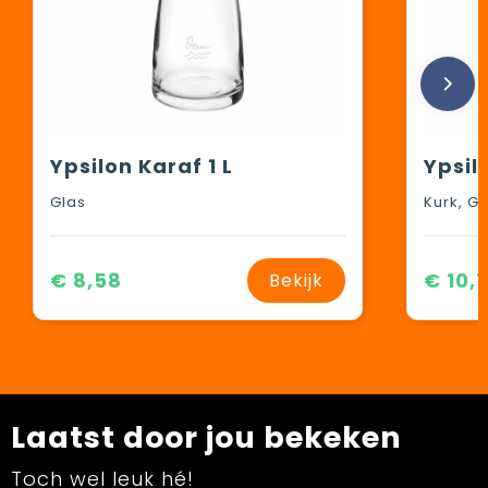
Ypsilon Karaf 1 L
Ypsil
Glas
Kurk, Gl
€ 8,58
€ 10,
Bekijk
Laatst door jou bekeken
Toch wel leuk hé!