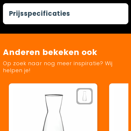
Prijsspecificaties
Anderen bekeken ook
Op zoek naar nog meer inspiratie? Wij
helpen je!