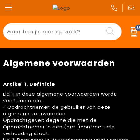
Badtextiel en Douche
T-Shirts
Beurs & Opendeurdagen
Auto dealers
Aanstekers
Polo's
End of School
Bouw
Algemene voorwaarden
Anti-stress
Sweaters
Kerst
Festivals
Bidons en Sportflessen
Bodywarmers
Pasen
Horeca
Artikel 1. Definitie
Lid 1: In deze algemene voorwaarden wordt
Elektronica, Gadgets en USB
Jassen
Sinterklaas
Kinderen
verstaan onder:
- Opdrachtnemer: de gebruiker van deze
Feestartikelen
Overhemden
Valentijn
Onderwijs
algemene voorwaarden
Opdrachtgever: degene die met de
Huis, Tuin en Keuken
Broeken en Rokken
Zomer & Lente
Sport
Opdrachtnemer in een (pre-)contractuele
verhouding staat.
Kantoor en Zakelijk
Gilets
Transport
Lid 2: Daar waar in deze algemene voorwaarden