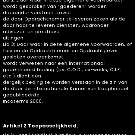
wordt gesproken van “goederen” worden
Klokken, horloges en weerstations
Schoenen
Vastgoed
daaronder verstaan, zowel
de door Opdrachtnemer te leveren zaken als de
door haar te leveren diensten, waaronder
Lampen en Gereedschap
Blazers
Zorg
adviezen en creatieve
uitingen.
Levensmiddelen
Peuters en Baby's
Lid 3: Daar waar in deze algemene voorwaarden, of
tussen de Opdrachtnemer en Opdrachtgever
Paraplu's
Regenkleding
gesloten overeenkomst,
wordt verwezen naar een internationaal
Persoonlijke verzorging
Kledingaccessoires
gedefinieerd beding (bv: C.O.D., ex-works, C.I.F.
etc.) dient een
Reisbenodigdheden
Handschoenen en Sjaals
dergelijk beding te worden verstaan in de zin van
de door de internationale Kamer van Koophandel
Schrijfwaren
Caps, Hoeden en Mutsen
gepubliceerde
Incoterms 2000.
Sleutelhangers en Lanyards
Ondergoed, Sokken en Nachtkleding
Snoepgoed
Sportkleding
Artikel 2 Toepasselijk​heid.