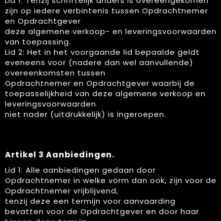
Lid 1: Tenzij schriftelijk anders is overeengekomen
Spellen voor binnen en buiten
Vesten
zijn op iedere verbintenis tussen Opdrachtnemer
en Opdrachtgever
Themapakketten
Bedrijfskleding
deze algemene verkoop- en leveringsvoorwaarden
van toepassing.
Veiligheid, Auto en Fiets
Lid 2: Het in het voorgaande lid bepaalde geldt
eveneens voor (nadere dan wel aanvullende)
Waterflesjes
overeenkomsten tussen
Opdrachtnemer en Opdrachtgever waarbij de
toepasselijkheid van deze algemene verkoop en
leveringsvoorwaarden
niet nader (uitdrukkelijk) is ingeroepen.
Artikel 3 Aanbiedingen.
Lid 1: Alle aanbiedingen gedaan door
Opdrachtnemer in welke vorm dan ook, zijn voor de
Opdrachtnemer vrijblijvend,
tenzij deze een termijn voor aanvaarding
bevatten voor de Opdrachtgever en door haar