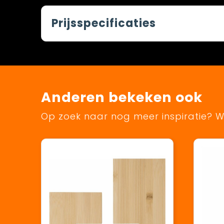
Prijsspecificaties
Anderen bekeken ook
Op zoek naar nog meer inspiratie? Wi