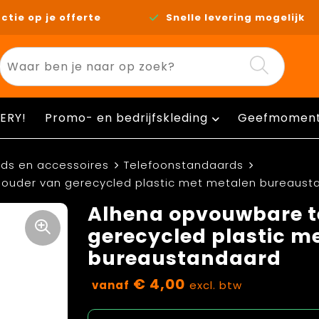
ctie op je offerte
Snelle levering mogelijk
ERY!
Promo- en bedrijfskleding
Geefmomen
ds en accessoires
Telefoonstandaards
ouder van gerecycled plastic met metalen bureaust
Alhena opvouwbare t
gerecycled plastic m
bureaustandaard
€ 4,00
vanaf
excl. btw