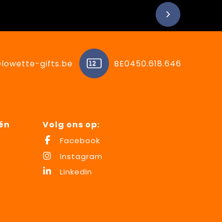
lowette-gifts.be
BE0450.618.646
ën
Volg ons op:
Facebook
Instagram
LinkedIn