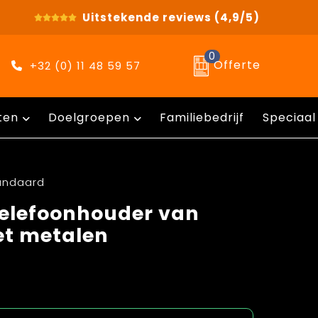
Uitstekende reviews
(4,9/5)
0
Offerte
+32 (0) 11 48 59 57
ten
Doelgroepen
Familiebedrijf
Speciaal
andaard
elefoonhouder van
et metalen