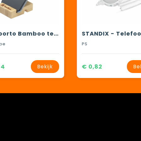
Supporto Bamboo telefoonhouder
oe
PS
64
€ 0,82
Bekijk
Be