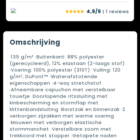
4,9/5
| 1
reviews
Omschrijving
·135 g/m² ·Buitenkant: 88% polyester
(gerecycleerd), 12% elastaan (2-laags stof)
·Voering: 100% polyester (310T) ·Vulling: 120
g/m², DuPont™ ·Waterafstotende
eigenschappen ·4-way stretchstof
·Afneembare capuchon met verstelbaar
touwtje ·Doorlopende ritssluiting met
kinbescherming en stormflap met
klittenbandsluiting ·Borstzak en binnenzak ·2
verborgen zijzakken met warme voering
·Mouwen met verborgen elastische
stormmanchet ·Verstelbare zoom met
trekkoord met stopper ·Getapete naden