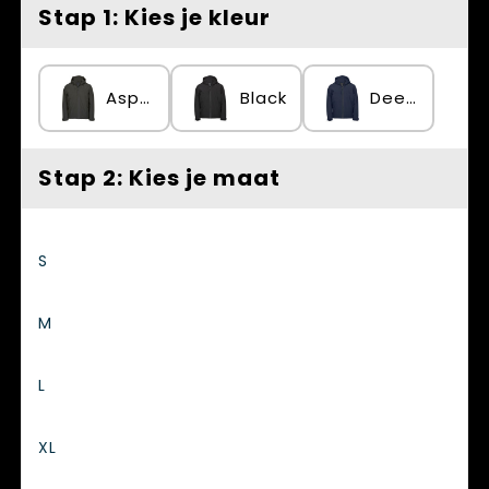
Spellen voor binnen en buiten
Vesten
Stap 1: Kies je kleur
Themapakketten
Bedrijfskleding
Asphalt
Black
Deep Navy
Veiligheid, Auto en Fiets
Waterflesjes
Stap 2: Kies je maat
S
M
L
XL