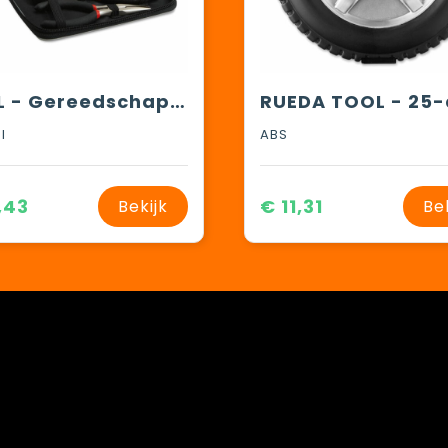
PAUL - Gereedschapsset
l
ABS
,43
€ 11,31
Bekijk
Be