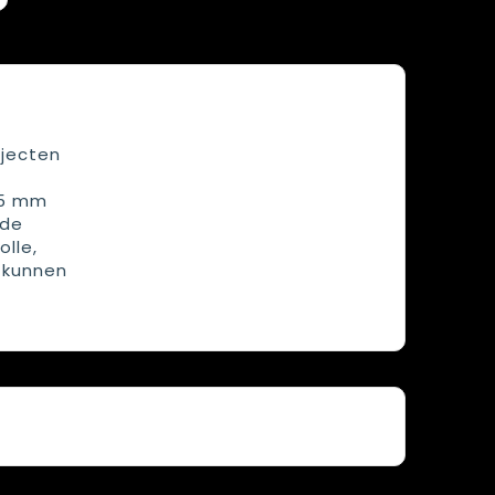
ojecten
,5 mm
rde
lle,
 kunnen