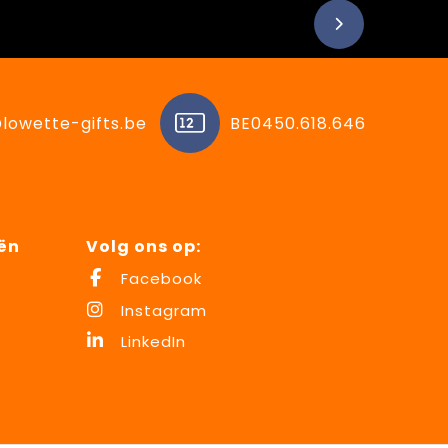
lowette-gifts.be
BE0450.618.646
ën
Volg ons op:
Facebook
Instagram
LinkedIn