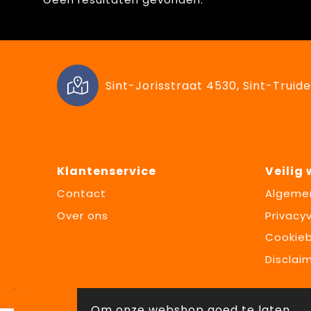
Sint-Jorisstraat 4530, Sint-Truide
Klantenservice
Veilig
Contact
Algeme
Over ons
Privacyv
Cookieb
Disclai
Om onze webshop goed te laten