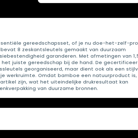
ssentiële gereedschapsset, of je nu doe-het-zelf-pr
et bevat 8 zeskantsleutels gemaakt van duurzaam
rrosiebestendigheid garanderen. Met afmetingen van 1
 het juiste gereedschap bij de hand. De gecertificee
sleutels georganiseerd, maar dient ook als een stijlvo
je werkruimte. Omdat bamboe een natuurproduct is,
 artikel zijn, wat het uiteindelijke drukresultaat kan
henkverpakking van duurzame bronnen.