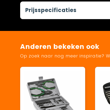
Prijsspecificaties
Anderen bekeken ook
Op zoek naar nog meer inspiratie? Wi