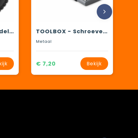
RUEDA TOOL - 25-delig gereedschapsset
TOOLBOX - Schroevendraaierset in boxje
Metaal
€ 7,20
kijk
Bekijk