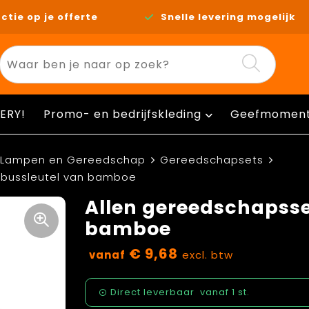
ctie op je offerte
Snelle levering mogelijk
ERY!
Promo- en bedrijfskleding
Geefmomen
Lampen en Gereedschap
Gereedschapsets
nbussleutel van bamboe
Allen gereedschapsse
bamboe
€ 9,68
vanaf
excl. btw
Direct leverbaar
vanaf
1 st.