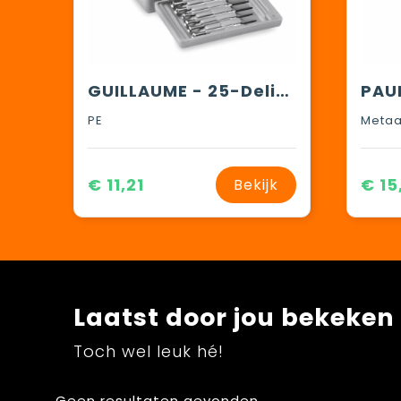
GUILLAUME - 25-Delige gereedschapsset
PE
Metaa
€ 11,21
€ 15
Bekijk
Laatst door jou bekeken
Toch wel leuk hé!
Geen resultaten gevonden.