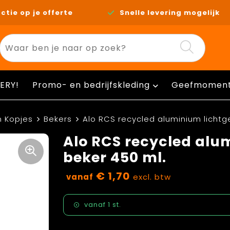
ctie op je offerte
Snelle levering mogelijk
ERY!
Promo- en bedrijfskleding
Geefmomen
n Kopjes
Bekers
Alo RCS recycled aluminium lichtg
Alo RCS recycled alu
beker 450 ml.
€ 1,70
vanaf
excl. btw
vanaf
1 st.