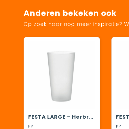
Anderen bekeken ook
Op zoek naar nog meer inspiratie? Wi
FESTA LARGE - Herbruikbare event beker 500ml
PP
PP