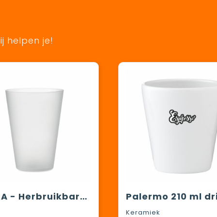
j helpen je!
FESTA - Herbruikbare event beker 300ml
Keramiek