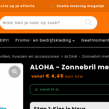
ctie op je offerte
Snelle levering mogelijk
ERY!
Promo- en bedrijfskleding
Geefmomen
rillen, hoezen en accessoires
ALOHA - Zonnebril met
ALOHA - Zonnebril met
€ 4,45
vanaf
excl. btw
vanaf
10 st.
Stap 1: Kies je kleur