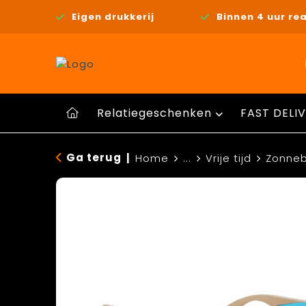
Eigen drukkerij
Binnen 4 uur rea
Relatiegeschenken
FAST DELIV
Ga terug
|
Home
...
Vrije tijd
Zonneb