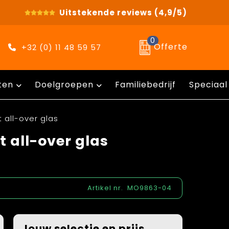
Uitstekende reviews
(4,9/5)
0
Offerte
+32 (0) 11 48 59 57
ten
Doelgroepen
Familiebedrijf
Speciaal
 all-over glas
 all-over glas
Artikel nr.
MO9863-04
Jouw selectie en prijs