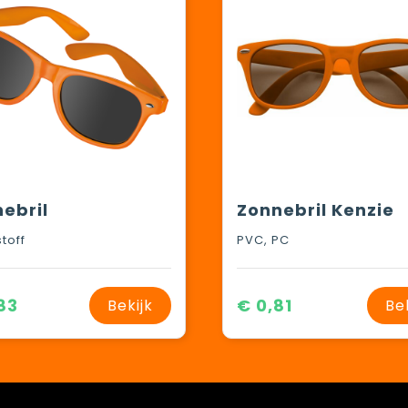
ebril
Zonnebril Kenzie
toff
PVC, PC
83
€ 0,81
Bekijk
Be