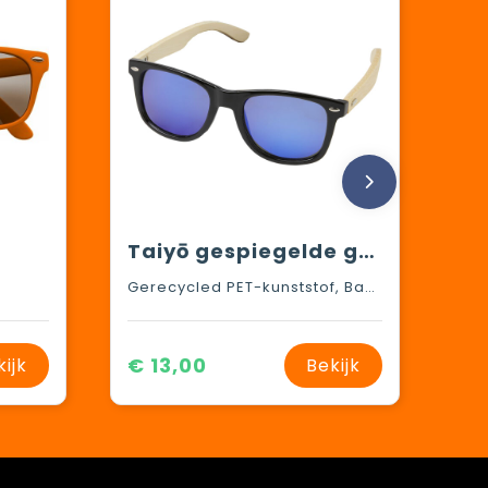
Taiyō gespiegelde gepolariseerde zonnebril van rPET/bamboe in geschenkverpakking
Gerecycled PET-kunststof, Bamboe
€ 13,00
kijk
Bekijk