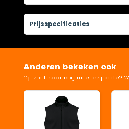
Prijsspecificaties
Anderen bekeken ook
Op zoek naar nog meer inspiratie? Wi