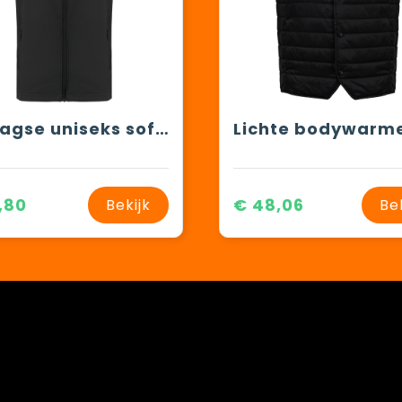
2-laagse uniseks softshell-bodywarmer
,80
€ 48,06
Bekijk
Be