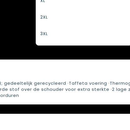
XL
2XL
3XL
); gedeeltelijk gerecycleerd ·Taffeta voering ·Thermo
rde stof over de schouder voor extra sterkte ·2 lage 
borduren