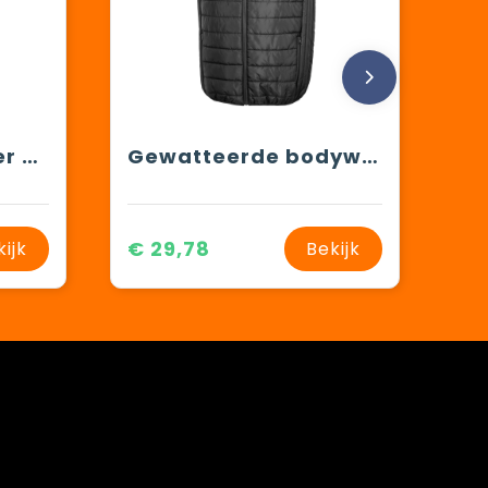
Lichte bodywarmer voor heren
Gewatteerde bodywarmer Core
€ 29,78
kijk
Bekijk