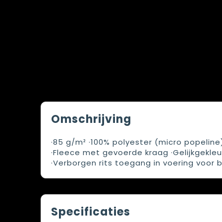
Omschrijving
·85 g/m² ·100% polyester (micro popeline
·Fleece met gevoerde kraag ·Gelijkgekleu
·Verborgen rits toegang in voering voor 
Specificaties