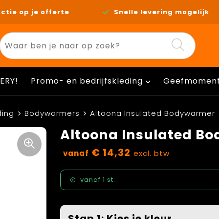
ctie op je offerte
Snelle levering mogelijk
ERY!
Promo- en bedrijfskleding
Geefmomen
ding
Bodywarmers
Altoona Insulated Bodywarmer
Altoona Insulated B
€ 14,32
vanaf
excl. btw
vanaf
1 st.
Stap 1: Kies je kleur