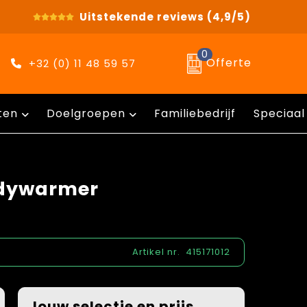
Uitstekende reviews
(4,9/5)
0
Offerte
+32 (0) 11 48 59 57
ten
Doelgroepen
Familiebedrijf
Speciaal
odywarmer
Artikel nr.
415171012
Jouw selectie en prijs