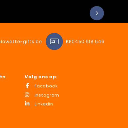
lowette-gifts.be
BE0450.618.646
ën
Volg ons op:
Facebook
Instagram
LinkedIn