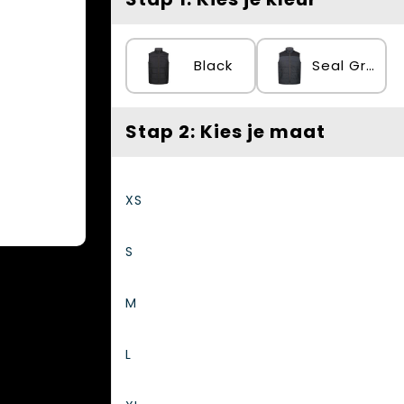
Black
Seal Grey/Black
Stap 2: Kies je maat
XS
S
M
L