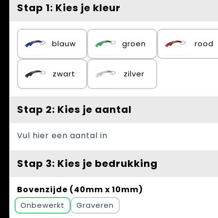
Spellen voor binnen en buiten
Vesten
Stap 1: Kies je kleur
Themapakketten
Bedrijfskleding
blauw
groen
rood
Veiligheid, Auto en Fiets
Waterflesjes
zwart
zilver
Stap 2: Kies je aantal
Vul hier een aantal in
Stap 3: Kies je bedrukking
Bovenzijde (40mm x 10mm)
Onbewerkt
Graveren