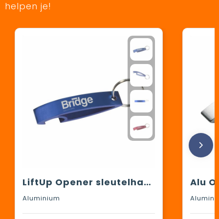
helpen je!
LiftUp Opener sleutelhanger
Alu O
Aluminium
Alumin