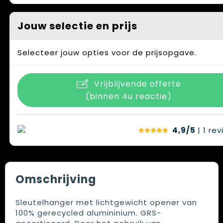
Jouw selectie en prijs
Selecteer jouw opties voor de prijsopgave.
Vrijblijvende offerte
(binnen 4u reactie)
4,9/5
| 1
rev
Omschrijving
Sleutelhanger met lichtgewicht opener van
100% gerecycled alumininium. GRS-