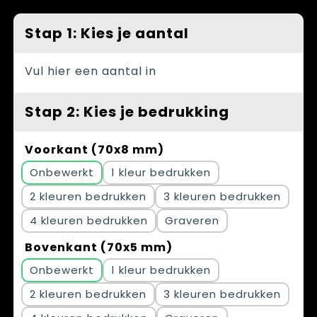
Spellen voor binnen en buiten
Vesten
Stap 1: Kies je aantal
Themapakketten
Bedrijfskleding
Veiligheid, Auto en Fiets
Vul hier een aantal in
Waterflesjes
Stap 2: Kies je bedrukking
Voorkant (70x8 mm)
Onbewerkt
1
2
3
4
Graveren
Bovenkant (70x5 mm)
Onbewerkt
1
2
3