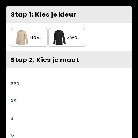
Spellen voor binnen en buiten
Vesten
Stap 1: Kies je kleur
Themapakketten
Bedrijfskleding
Veiligheid, Auto en Fiets
Havermout
Zwart
Waterflesjes
Stap 2: Kies je maat
XXS
XS
S
M