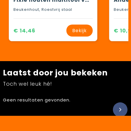
Beukenhout, Roestvrij staal
Beukenh
€ 14,46
€ 10,
Bekijk
Laatst door jou bekeken
Toch wel leuk hé!
Geen resultaten gevonden.