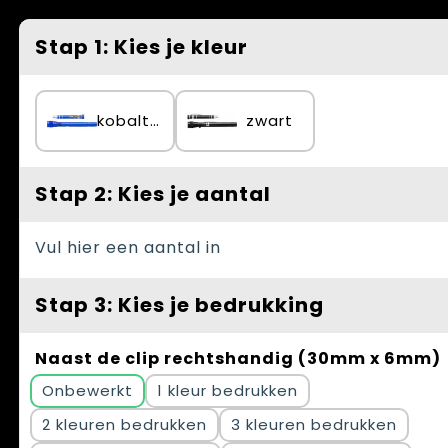
Spellen voor binnen en buiten
Vesten
Stap 1: Kies je kleur
Themapakketten
Bedrijfskleding
Veiligheid, Auto en Fiets
kobaltblauw
zwart
Waterflesjes
Stap 2: Kies je aantal
Vul hier een aantal in
Stap 3: Kies je bedrukking
Naast de clip rechtshandig (30mm x 6mm)
Onbewerkt
1
2
3