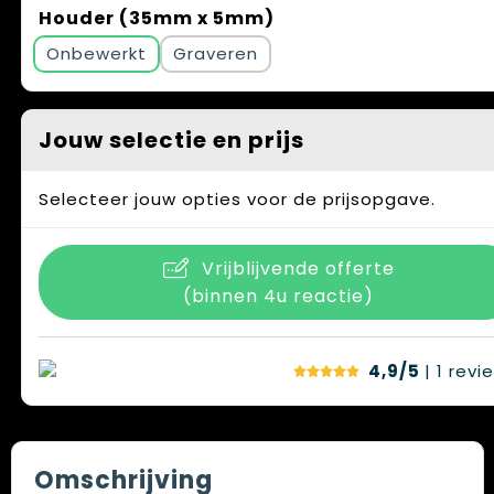
Houder (35mm x 5mm)
Onbewerkt
Graveren
Jouw selectie en prijs
Selecteer jouw opties voor de prijsopgave.
Vrijblijvende offerte
(binnen 4u reactie)
4,9/5
| 1
revi
Omschrijving