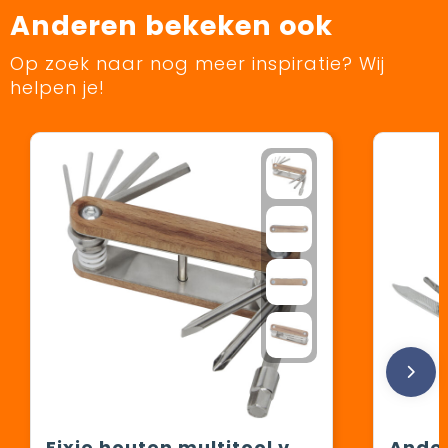
Anderen bekeken ook
Op zoek naar nog meer inspiratie? Wij
helpen je!
Fixie houten multitool voor fietsen met 8 functies