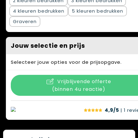
2
3
4
5
Graveren
Jouw selectie en prijs
Selecteer jouw opties voor de prijsopgave.
Vrijblijvende offerte
(binnen 4u reactie)
4,9/5
| 1
rev