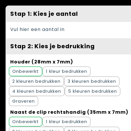
Spellen voor binnen en buiten
Vesten
Stap 1: Kies je aantal
Themapakketten
Bedrijfskleding
Veiligheid, Auto en Fiets
Vul hier een aantal in
Waterflesjes
Stap 2: Kies je bedrukking
Houder (28mm x 7mm)
Onbewerkt
1
2
3
4
5
Graveren
Naast de clip rechtshandig (35mm x 7mm)
Onbewerkt
1