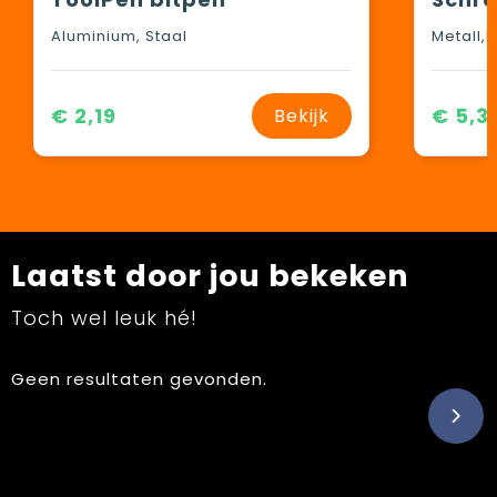
Aluminium, Staal
Metall,K
€ 2,19
€ 5,3
Bekijk
Laatst door jou bekeken
Toch wel leuk hé!
Geen resultaten gevonden.