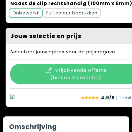
Naast de clip rechtshandig (100mm x 6mm
Onbewerkt
Full colour
Jouw selectie en prijs
Selecteer jouw opties voor de prijsopgave.
Vrijblijvende offerte
(binnen 4u reactie)
4,9/5
| 1
rev
Omschrijving