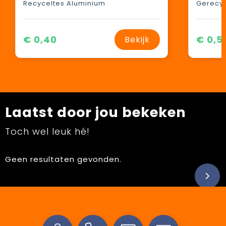
Recyceltes Aluminium
Gerecyc
€ 0,40
€ 0,5
Bekijk
Laatst door jou bekeken
Toch wel leuk hé!
Geen resultaten gevonden.