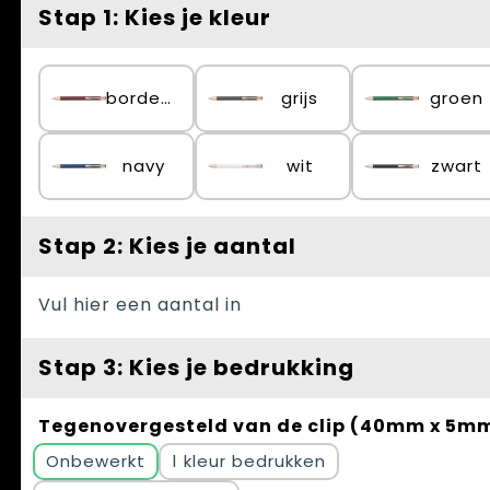
Spellen voor binnen en buiten
Vesten
Stap 1: Kies je kleur
Themapakketten
Bedrijfskleding
bordeaux
grijs
groen
Veiligheid, Auto en Fiets
Waterflesjes
navy
wit
zwart
Stap 2: Kies je aantal
Vul hier een aantal in
Stap 3: Kies je bedrukking
Tegenovergesteld van de clip (40mm x 5m
Onbewerkt
1